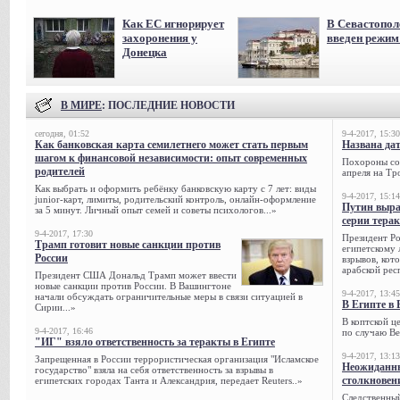
Как ЕС игнорирует
В Севастопол
захоронения у
введен режи
Донецка
В МИРЕ
: ПОСЛЕДНИЕ НОВОСТИ
сегодня, 01:52
9-4-2017, 15:30
Как банковская карта семилетнего может стать первым
Названа да
шагом к финансовой независимости: опыт современных
Похороны сов
родителей
апреля на Тр
Как выбрать и оформить ребёнку банковскую карту с 7 лет: виды
9-4-2017, 15:14
junior-карт, лимиты, родительский контроль, онлайн-оформление
Путин выра
за 5 минут. Личный опыт семей и советы психологов...»
серии тера
9-4-2017, 17:30
Президент Р
Трамп готовит новые санкции против
египетскому 
России
взрывов, кот
арабской рес
Президент США Дональд Трамп может ввести
новые санкции против России. В Вашингтоне
9-4-2017, 13:45
начали обсуждать ограничительные меры в связи ситуацией в
В Египте в 
Сирии...»
В коптской ц
9-4-2017, 16:46
по случаю Ве
"ИГ" взяло ответственность за теракты в Египте
9-4-2017, 13:13
Запрещенная в России террористическая организация "Исламское
Неожиданны
государство" взяла на себя ответственность за взрывы в
столкновен
египетских городах Танта и Александрия, передает Reuters..»
Следственный