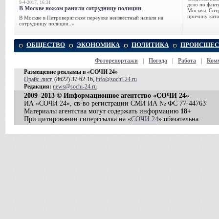
9-4-2017, 16:31
дело по факт
В Москве ножом ранили сотрудницу полиции
Москвы. Сотр
причину ката
В Москве в Петроверигском переулке неизвестный напали на
сотрудницу полиции..»
ОБЩЕСТВО
ЭКОНОМИКА
ПОЛИТИКА
ПРОИСШЕС
Фоторепортажи
|
Погода
|
Работа
|
Ком
Размещение рекламы в «СОЧИ 24»
Прайс-лист
, (8622) 37-62-16,
info@sochi-24.ru
Редакция:
news@sochi-24.ru
2009–2013 © Информационное агентство «СОЧИ 24»
ИА «СОЧИ 24», св-во регистрации СМИ ИА № ФС 77-44763
Материалы агентства могут содержать информацию
18+
При цитировании гиперссылка на «
СОЧИ 24
» обязательна.