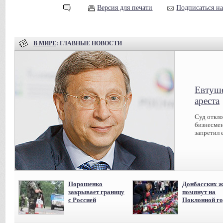
Версия для печати
Подписаться н
В МИРЕ
: ГЛАВНЫЕ НОВОСТИ
Евтуше
ареста
Суд откл
бизнесмен
запретил 
Порошенко
Донбасских ж
закрывает границу
помянут на
с Россией
Поклонной го