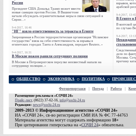
России
взрывов, кот
арабской рес
Президент США Дональд Трамп может ввести
новые санкции против России. В Вашингтоне
9-4-2017, 13:45
начали обсуждать ограничительные меры в связи ситуацией в
В Египте в 
Сирии...»
В коптской ц
9-4-2017, 16:46
по случаю Ве
"ИГ" взяло ответственность за теракты в Египте
9-4-2017, 13:13
Запрещенная в России террористическая организация "Исламское
Неожиданны
государство" взяла на себя ответственность за взрывы в
столкновен
египетских городах Танта и Александрия, передает Reuters..»
Следственный
9-4-2017, 16:31
дело по факт
В Москве ножом ранили сотрудницу полиции
Москвы. Сотр
причину ката
В Москве в Петроверигском переулке неизвестный напали на
сотрудницу полиции..»
ОБЩЕСТВО
ЭКОНОМИКА
ПОЛИТИКА
ПРОИСШЕС
Фоторепортажи
|
Погода
|
Работа
|
Ком
Размещение рекламы в «СОЧИ 24»
Прайс-лист
, (8622) 37-62-16,
info@sochi-24.ru
Редакция:
news@sochi-24.ru
2009–2013 © Информационное агентство «СОЧИ 24»
ИА «СОЧИ 24», св-во регистрации СМИ ИА № ФС 77-44763
Материалы агентства могут содержать информацию
18+
При цитировании гиперссылка на «
СОЧИ 24
» обязательна.