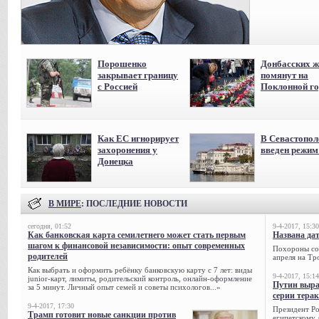
Порошенко
Донбасских ж
закрывает границу
помянут на
с Россией
Поклонной го
Как ЕС игнорирует
В Севастопол
захоронения у
введен режи
Донецка
В МИРЕ
: ПОСЛЕДНИЕ НОВОСТИ
сегодня, 01:52
9-4-2017, 15:30
Как банковская карта семилетнего может стать первым
Названа да
шагом к финансовой независимости: опыт современных
Похороны сов
родителей
апреля на Тр
Как выбрать и оформить ребёнку банковскую карту с 7 лет: виды
9-4-2017, 15:14
junior-карт, лимиты, родительский контроль, онлайн-оформление
Путин выра
за 5 минут. Личный опыт семей и советы психологов...»
серии тера
9-4-2017, 17:30
Президент Р
Трамп готовит новые санкции против
египетскому 