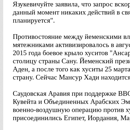
Язукевичуйте заявила, что запрос вско
данный момент никаких действий в свя
планируется".
Противостояние между йеменскими в
мятежниками активизировалось в авгус
2015 года боевое крыло хуситов "Анса
столицу страны Сану. Йеменский през
Аден, а после того как хуситы 25 март
страну. Сейчас Мансур Хади находится
Саудовская Аравия при поддержке ВВС
Кувейта и Объединенных Арабских Эми
военно-воздушную операцию против х
присоединились Египет, Иордания, Ма