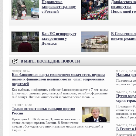
Порошенко
Донбасских ж
закрывает границу
помянут на
с Россией
Поклонной го
Как ЕС игнорирует
В Севастопол
захоронения у
введен режи
Донецка
В МИРЕ
: ПОСЛЕДНИЕ НОВОСТИ
сегодня, 01:52
9-4-2017, 15:30
Как банковская карта семилетнего может стать первым
Названа да
шагом к финансовой независимости: опыт современных
Похороны сов
родителей
апреля на Тр
Как выбрать и оформить ребёнку банковскую карту с 7 лет: виды
9-4-2017, 15:14
junior-карт, лимиты, родительский контроль, онлайн-оформление
Путин выра
за 5 минут. Личный опыт семей и советы психологов...»
серии тера
9-4-2017, 17:30
Президент Р
Трамп готовит новые санкции против
египетскому 
России
взрывов, кот
арабской рес
Президент США Дональд Трамп может ввести
новые санкции против России. В Вашингтоне
9-4-2017, 13:45
начали обсуждать ограничительные меры в связи ситуацией в
В Египте в 
Сирии...»
В коптской ц