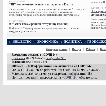
9-4-2017, 16:46
по случаю Ве
"ИГ" взяло ответственность за теракты в Египте
9-4-2017, 13:13
Запрещенная в России террористическая организация "Исламское
Неожиданны
государство" взяла на себя ответственность за взрывы в
столкновен
египетских городах Танта и Александрия, передает Reuters..»
Следственный
9-4-2017, 16:31
дело по факт
В Москве ножом ранили сотрудницу полиции
Москвы. Сотр
причину ката
В Москве в Петроверигском переулке неизвестный напали на
сотрудницу полиции..»
ОБЩЕСТВО
ЭКОНОМИКА
ПОЛИТИКА
ПРОИСШЕС
Фоторепортажи
|
Погода
|
Работа
|
Ком
Размещение рекламы в «СОЧИ 24»
Прайс-лист
, (8622) 37-62-16,
info@sochi-24.ru
Редакция:
news@sochi-24.ru
2009–2013 © Информационное агентство «СОЧИ 24»
ИА «СОЧИ 24», св-во регистрации СМИ ИА № ФС 77-44763
Материалы агентства могут содержать информацию
18+
При цитировании гиперссылка на «
СОЧИ 24
» обязательна.