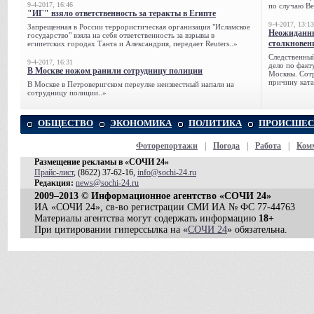
9-4-2017, 16:46
по случаю Ве
"ИГ" взяло ответственность за теракты в Египте
9-4-2017, 13:13
Запрещенная в России террористическая организация "Исламское
Неожиданны
государство" взяла на себя ответственность за взрывы в
столкновен
египетских городах Танта и Александрия, передает Reuters..»
Следственный
9-4-2017, 16:31
дело по факт
В Москве ножом ранили сотрудницу полиции
Москвы. Сотр
причину ката
В Москве в Петроверигском переулке неизвестный напали на
сотрудницу полиции..»
ОБЩЕСТВО
ЭКОНОМИКА
ПОЛИТИКА
ПРОИСШЕС
Фоторепортажи
|
Погода
|
Работа
|
Ком
Размещение рекламы в «СОЧИ 24»
Прайс-лист
, (8622) 37-62-16,
info@sochi-24.ru
Редакция:
news@sochi-24.ru
2009–2013 © Информационное агентство «СОЧИ 24»
ИА «СОЧИ 24», св-во регистрации СМИ ИА № ФС 77-44763
Материалы агентства могут содержать информацию
18+
При цитировании гиперссылка на «
СОЧИ 24
» обязательна.