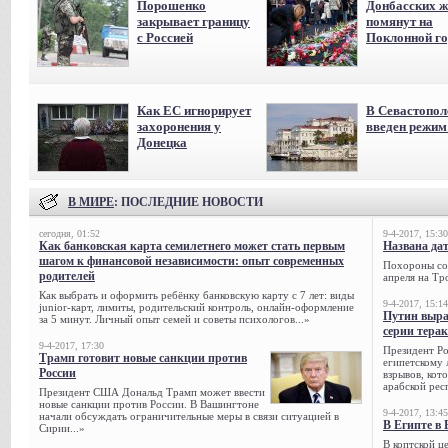
Порошенко
Донбасских ж
закрывает границу
помянут на
с Россией
Поклонной го
Как ЕС игнорирует
В Севастопол
захоронения у
введен режи
Донецка
В МИРЕ
: ПОСЛЕДНИЕ НОВОСТИ
сегодня, 01:52
9-4-2017, 15:30
Как банковская карта семилетнего может стать первым
Названа да
шагом к финансовой независимости: опыт современных
Похороны сов
родителей
апреля на Тр
Как выбрать и оформить ребёнку банковскую карту с 7 лет: виды
9-4-2017, 15:14
junior-карт, лимиты, родительский контроль, онлайн-оформление
Путин выра
за 5 минут. Личный опыт семей и советы психологов...»
серии тера
9-4-2017, 17:30
Президент Р
Трамп готовит новые санкции против
египетскому 
России
взрывов, кот
арабской рес
Президент США Дональд Трамп может ввести
новые санкции против России. В Вашингтоне
9-4-2017, 13:45
начали обсуждать ограничительные меры в связи ситуацией в
В Египте в 
Сирии...»
В коптской ц