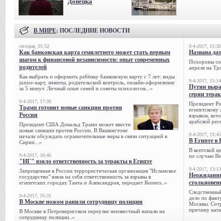
Донецка
В МИРЕ
: ПОСЛЕДНИЕ НОВОСТИ
сегодня, 01:52
9-4-2017, 15:30
Как банковская карта семилетнего может стать первым
Названа да
шагом к финансовой независимости: опыт современных
Похороны сов
родителей
апреля на Тр
Как выбрать и оформить ребёнку банковскую карту с 7 лет: виды
9-4-2017, 15:14
junior-карт, лимиты, родительский контроль, онлайн-оформление
Путин выра
за 5 минут. Личный опыт семей и советы психологов...»
серии тера
9-4-2017, 17:30
Президент Р
Трамп готовит новые санкции против
египетскому 
России
взрывов, кот
арабской рес
Президент США Дональд Трамп может ввести
новые санкции против России. В Вашингтоне
9-4-2017, 13:45
начали обсуждать ограничительные меры в связи ситуацией в
В Египте в 
Сирии...»
В коптской ц
9-4-2017, 16:46
по случаю Ве
"ИГ" взяло ответственность за теракты в Египте
9-4-2017, 13:13
Запрещенная в России террористическая организация "Исламское
Неожиданны
государство" взяла на себя ответственность за взрывы в
столкновен
египетских городах Танта и Александрия, передает Reuters..»
Следственный
9-4-2017, 16:31
дело по факт
В Москве ножом ранили сотрудницу полиции
Москвы. Сотр
причину ката
В Москве в Петроверигском переулке неизвестный напали на
сотрудницу полиции..»