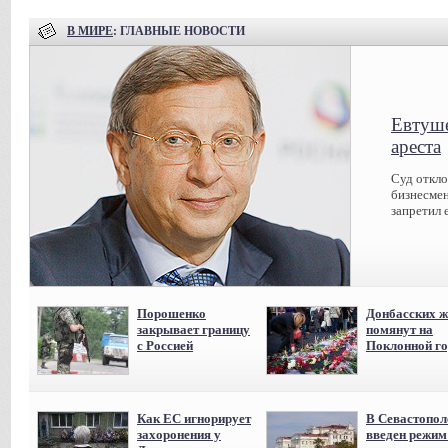
В МИРЕ
: ГЛАВНЫЕ НОВОСТИ
Евтуше
ареста
Суд откл
бизнесмен
запретил 
Порошенко
Донбасских ж
закрывает границу
помянут на
с Россией
Поклонной го
Как ЕС игнорирует
В Севастопол
захоронения у
введен режи