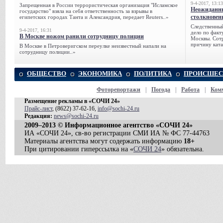
9-4-2017, 13:13
Запрещенная в России террористическая организация "Исламское
Неожиданны
государство" взяла на себя ответственность за взрывы в
столкновен
египетских городах Танта и Александрия, передает Reuters..»
Следственный
9-4-2017, 16:31
дело по факт
В Москве ножом ранили сотрудницу полиции
Москвы. Сотр
причину ката
В Москве в Петроверигском переулке неизвестный напали на
сотрудницу полиции..»
ОБЩЕСТВО
ЭКОНОМИКА
ПОЛИТИКА
ПРОИСШЕС
Фоторепортажи
|
Погода
|
Работа
|
Ком
Размещение рекламы в «СОЧИ 24»
Прайс-лист
, (8622) 37-62-16,
info@sochi-24.ru
Редакция:
news@sochi-24.ru
2009–2013 © Информационное агентство «СОЧИ 24»
ИА «СОЧИ 24», св-во регистрации СМИ ИА № ФС 77-44763
Материалы агентства могут содержать информацию
18+
При цитировании гиперссылка на «
СОЧИ 24
» обязательна.