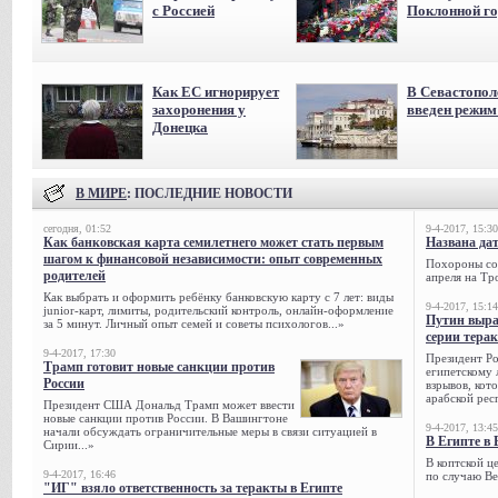
с Россией
Поклонной го
Как ЕС игнорирует
В Севастопол
захоронения у
введен режи
Донецка
В МИРЕ
: ПОСЛЕДНИЕ НОВОСТИ
сегодня, 01:52
9-4-2017, 15:30
Как банковская карта семилетнего может стать первым
Названа да
шагом к финансовой независимости: опыт современных
Похороны сов
родителей
апреля на Тр
Как выбрать и оформить ребёнку банковскую карту с 7 лет: виды
9-4-2017, 15:14
junior-карт, лимиты, родительский контроль, онлайн-оформление
Путин выра
за 5 минут. Личный опыт семей и советы психологов...»
серии тера
9-4-2017, 17:30
Президент Р
Трамп готовит новые санкции против
египетскому 
России
взрывов, кот
арабской рес
Президент США Дональд Трамп может ввести
новые санкции против России. В Вашингтоне
9-4-2017, 13:45
начали обсуждать ограничительные меры в связи ситуацией в
В Египте в 
Сирии...»
В коптской ц
9-4-2017, 16:46
по случаю Ве
"ИГ" взяло ответственность за теракты в Египте