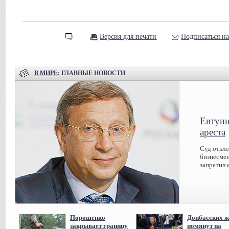
Версия для печати
Подписаться н
В МИРЕ
: ГЛАВНЫЕ НОВОСТИ
Евтуше
ареста
Суд откл
бизнесмен
запретил 
Порошенко
Донбасских ж
закрывает границу
помянут на