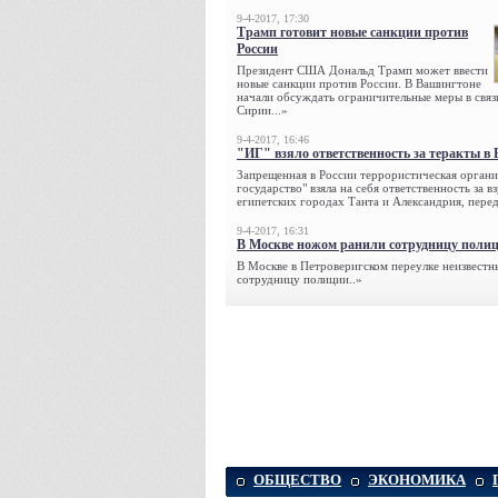
9-4-2017, 17:30
Трамп готовит новые санкции против
России
Президент США Дональд Трамп может ввести
новые санкции против России. В Вашингтоне
начали обсуждать ограничительные меры в связ
Сирии...»
9-4-2017, 16:46
"ИГ" взяло ответственность за теракты в 
Запрещенная в России террористическая органи
государство" взяла на себя ответственность за в
египетских городах Танта и Александрия, переда
9-4-2017, 16:31
В Москве ножом ранили сотрудницу поли
В Москве в Петроверигском переулке неизвестн
сотрудницу полиции..»
ОБЩЕСТВО
ЭКОНОМИКА