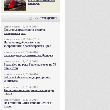
стать бесплатной для
сочинцев
ОБСУЖДЕНИЯ
комментариев - 1, 16-6-2014
Депутаты предложили вернуть
имперский флаг
комментариев - 10, 28-4-2014
Названы недобросовестные
застройщики Краснодарского края
комментариев - 1, 28-4-2014
Киев выдвинул ультиматум Донецку
комментариев - 2, 13-4-2014
Водозабор на реке Бешенка готов на 70
процентов
комментариев - 1, 29-3-2014
Рейтинг Обамы упал до рекордного
минимума
комментариев - 1, 29-3-2014
Толоконникова защищает зеков ради
пиара
комментариев - 1, 29-3-2014
Под санкции США попали Сечин и
Козак