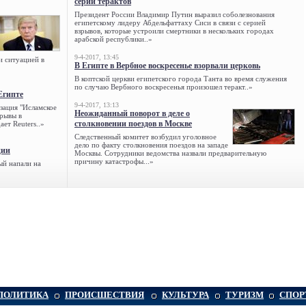
серии терактов
Президент России Владимир Путин выразил соболезнования
египетскому лидеру Абдельфаттаху Сиси в связи с серией
взрывов, которые устроили смертники в нескольких городах
арабской республики..»
9-4-2017, 13:45
и ситуацией в
В Египте в Вербное воскресенье взорвали церковь
В коптской церкви египетского города Танта во время служения
по случаю Вербного воскресенья произошел теракт..»
Египте
9-4-2017, 13:13
зация "Исламское
Неожиданный поворот в деле о
зрывы в
столкновении поездов в Москве
ет Reuters..»
Следственный комитет возбудил уголовное
дело по факту столкновения поездов на западе
ции
Москвы. Сотрудники ведомства назвали предварительную
причину катастрофы...»
ый напали на
ПОЛИТИКА
ПРОИСШЕСТВИЯ
КУЛЬТУРА
ТУРИЗМ
СПОР