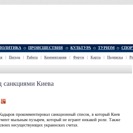
ПОЛИТИКА
ПРОИСШЕСТВИЯ
КУЛЬТУРА
ТУРИЗМ
СПОР
жи
|
Погода
|
Работа
|
Комментарии
|
Форум
|
Карта
|
Подписка
|
Р
д санкциями Киева
 Кадыров прокомментировал санкционный список, в который Киев
кумент мыльным пузырем, который не играют никакой роли. Также
 своих несуществующих украинских счетах.