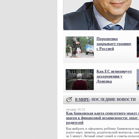
Порошенко
закрывает границу
с Россией
Как ЕС игнорирует
захоронения у
Донецка
В МИРЕ
: ПОСЛЕДНИЕ НОВОСТИ
сегодня, 01:52
Как банковская карта семилетнего может 
шагом к финансовой независимости: опыт
родителей
Как выбрать и оформить ребёнку банковскую кар
junior-карт, лимиты, родительский контроль, о
за 5 минут. Личный опыт семей и советы психол