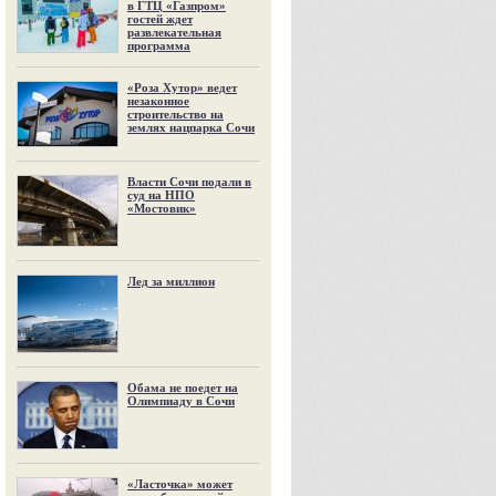
в ГТЦ «Газпром»
гостей ждет
развлекательная
программа
«Роза Хутор» ведет
незаконное
строительство на
землях нацпарка Сочи
Власти Сочи подали в
суд на НПО
«Мостовик»
Лед за миллион
Обама не поедет на
Олимпиаду в Сочи
«Ласточка» может