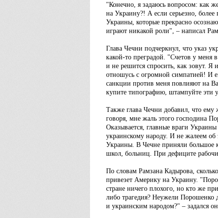
"Конечно, я задаюсь вопросом: как ж
на Украину?! А если серьезно, более
Украины, которые прекрасно осознаю
играют никакой роли", – написал Рам
Глава Чечни подчеркнул, что указ укр
какой-то преградой. "Счетов у меня в
и не решится спросить, как зовут. Я
отношусь с огромной симпатией! И е
санкции против меня повлияют на В
купите типографию, штампуйте эти у
Также глава Чечни добавил, что ему 
говоря, мне жаль этого господина По
Оказывается, главные враги Украины
украинскому народу. И не жалеем об
Украины. В Чечне приняли большое к
школ, больниц. При дефиците рабочих
По словам Рамзана Кадырова, сколько
привезет Америку на Украину. "Порош
стране ничего плохого, но кто же пр
либо трагедия? Неужели Порошенко д
и украинским народом?" – задался о