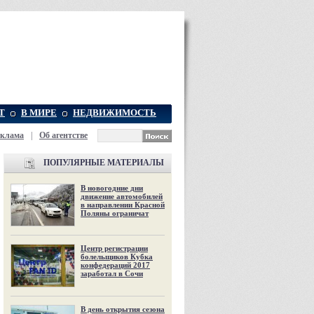
Т
В МИРЕ
НЕДВИЖИМОСТЬ
еклама
|
Об агентстве
ПОПУЛЯРНЫЕ МАТЕРИАЛЫ
В новогодние дни
движение автомобилей
в направлении Красной
Поляны ограничат
Центр регистрации
болельщиков Кубка
конфедераций 2017
заработал в Сочи
В день открытия сезона