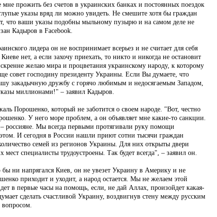
е мне прожить без счетов в украинских банках и постоянных поездок
 глупые указы вряд ли можно увидеть. Не смешите хотя бы граждан
т, что ваши указы подобны мыльному пузырю и на самом деле не
зан Кадыров в Facebook.
аинского лидера он не воспринимает всерьез и не считает для себя
 Киеве нет, а если захочу приехать, то никто и никогда не остановит
 искренне желаю мира и процветания украинскому народу, к которому
ще совет господину президенту Украины. Если Вы думаете, что
ашу закадычную дружбу с горячо любимым и недосягаемым Западом,
казы миллионами!" – заявил Кадыров.
жаль Порошенко, который не заботится о своем народе. "Вот, честно
рошенко. У него море проблем, а он объявляет мне какие-то санкции.
 – россияне. Мы всегда первыми протягивали руку помощи
 этом. И сегодня в России нашли приют сотни тысячи граждан
оличество семей из регионов Украины. Для них открыты двери
 мест специалисты трудоустроены. Так будет всегда", – заявил он.
 бы ни напрягался Киев, он не увезет Украину в Америку и не
енко приходит и уходит, а народ остается. Мы не желаем этой
идет в первые часы на помощь, если, не дай Аллах, произойдет какая-
умает сделать счастливой Украину, воздвигнув стену между русским
н вопросом.