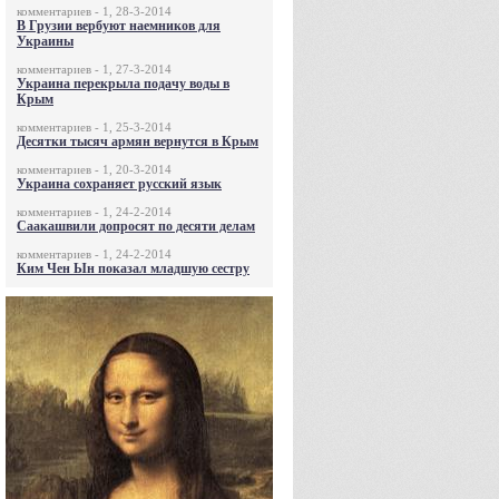
комментариев - 1, 28-3-2014
В Грузии вербуют наемников для
Украины
комментариев - 1, 27-3-2014
Украина перекрыла подачу воды в
Крым
комментариев - 1, 25-3-2014
Десятки тысяч армян вернутся в Крым
комментариев - 1, 20-3-2014
Украина сохраняет русский язык
комментариев - 1, 24-2-2014
Саакашвили допросят по десяти делам
комментариев - 1, 24-2-2014
Ким Чен Ын показал младшую сестру