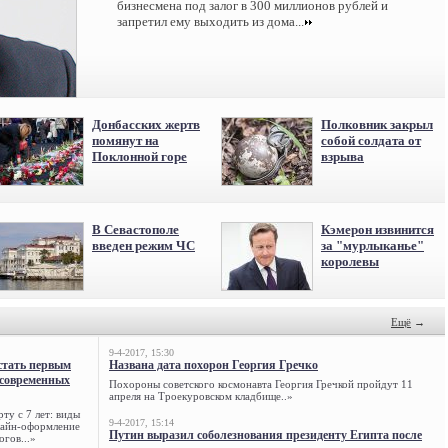
бизнесмена под залог в 300 миллионов рублей и
запретил ему выходить из дома...
Донбасских жертв
Полковник закрыл
помянут на
собой солдата от
Поклонной горе
взрыва
В Севастополе
Кэмерон извинится
введен режим ЧС
за "мурлыканье"
королевы
Ещё
→
9-4-2017, 15:30
стать первым
Названа дата похорон Георгия Гречко
 современных
Похороны советского космонавта Георгия Гречкой пройдут 11
апреля на Троекуровском кладбище..»
ту с 7 лет: виды
9-4-2017, 15:14
нлайн-оформление
Путин выразил соболезнования президенту Египта после
огов...»