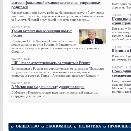
шагом к финансовой независимости: опыт современных
Похороны сов
родителей
апреля на Тр
Как выбрать и оформить ребёнку банковскую карту с 7 лет: виды
9-4-2017, 15:14
junior-карт, лимиты, родительский контроль, онлайн-оформление
Путин выра
за 5 минут. Личный опыт семей и советы психологов...»
серии тера
9-4-2017, 17:30
Президент Р
Трамп готовит новые санкции против
египетскому 
России
взрывов, кот
арабской рес
Президент США Дональд Трамп может ввести
новые санкции против России. В Вашингтоне
9-4-2017, 13:45
начали обсуждать ограничительные меры в связи ситуацией в
В Египте в 
Сирии...»
В коптской ц
9-4-2017, 16:46
по случаю Ве
"ИГ" взяло ответственность за теракты в Египте
9-4-2017, 13:13
Запрещенная в России террористическая организация "Исламское
Неожиданны
государство" взяла на себя ответственность за взрывы в
столкновен
египетских городах Танта и Александрия, передает Reuters..»
Следственный
9-4-2017, 16:31
дело по факт
В Москве ножом ранили сотрудницу полиции
Москвы. Сотр
причину ката
В Москве в Петроверигском переулке неизвестный напали на
сотрудницу полиции..»
ОБЩЕСТВО
ЭКОНОМИКА
ПОЛИТИКА
ПРОИСШЕС