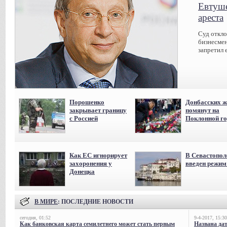
Евтуше
ареста
Суд откл
бизнесмен
запретил 
Порошенко
Донбасских ж
закрывает границу
помянут на
с Россией
Поклонной го
Как ЕС игнорирует
В Севастопол
захоронения у
введен режи
Донецка
В МИРЕ
: ПОСЛЕДНИЕ НОВОСТИ
сегодня, 01:52
9-4-2017, 15:30
Как банковская карта семилетнего может стать первым
Названа да