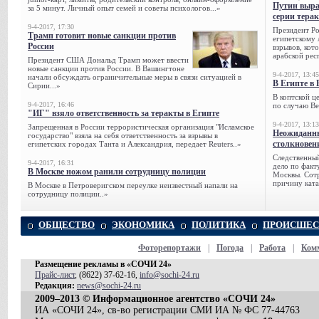
Путин выра
за 5 минут. Личный опыт семей и советы психологов...»
серии тера
9-4-2017, 17:30
Президент Р
Трамп готовит новые санкции против
египетскому 
России
взрывов, кот
арабской рес
Президент США Дональд Трамп может ввести
новые санкции против России. В Вашингтоне
9-4-2017, 13:45
начали обсуждать ограничительные меры в связи ситуацией в
В Египте в 
Сирии...»
В коптской ц
9-4-2017, 16:46
по случаю Ве
"ИГ" взяло ответственность за теракты в Египте
9-4-2017, 13:13
Запрещенная в России террористическая организация "Исламское
Неожиданны
государство" взяла на себя ответственность за взрывы в
столкновен
египетских городах Танта и Александрия, передает Reuters..»
Следственный
9-4-2017, 16:31
дело по факт
В Москве ножом ранили сотрудницу полиции
Москвы. Сотр
причину ката
В Москве в Петроверигском переулке неизвестный напали на
сотрудницу полиции..»
ОБЩЕСТВО
ЭКОНОМИКА
ПОЛИТИКА
ПРОИСШЕС
Фоторепортажи
|
Погода
|
Работа
|
Ком
Размещение рекламы в «СОЧИ 24»
Прайс-лист
, (8622) 37-62-16,
info@sochi-24.ru
Редакция:
news@sochi-24.ru
2009–2013 © Информационное агентство «СОЧИ 24»
ИА «СОЧИ 24», св-во регистрации СМИ ИА № ФС 77-44763