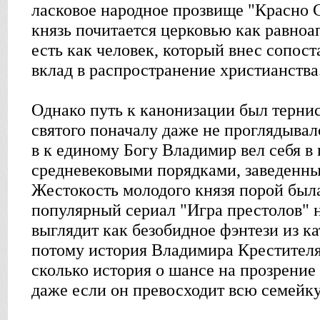
ласковое народное прозвище "Красно 
князь почитается церковью как равноа
есть как человек, который внес сопос
вклад в распространение христианства
Однако путь к канонизации был тернист
святого поначалу даже не проглядывал
в к единому Богу Владимир вел себя в
средневековыми порядками, заведенны
Жестокость молодого князя порой была
популярный сериал "Игра престолов" н
выглядит как безобидное фэнтези из к
потому история Владимира Крестителя 
сколько история о шансе на прозрение
даже если он превосходит всю семейку