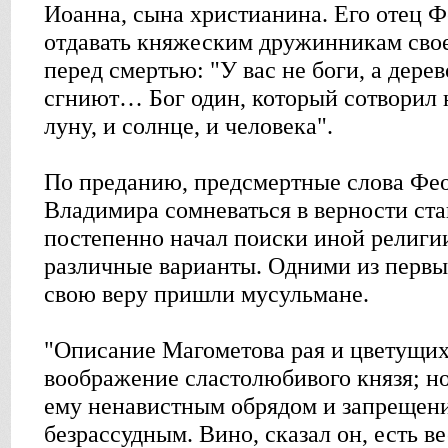
Иоанна, сына христианина. Его отец Ф
отдавать княжеским дружинникам свое
перед смертью: "У вас не боги, а дерев
сгниют… Бог один, который сотворил н
луну, и солнце, и человека".
По преданию, предсмертные слова Фео
Владимира сомневаться в верности ста
постепенно начал поиски иной религии
различные варианты. Одними из первы
свою веру пришли мусульмане.
"Описание Магометова рая и цветущих
воображение сластолюбивого князя; но
ему ненавистным обрядом и запрещени
безрассудным. Вино, сказал он, есть в