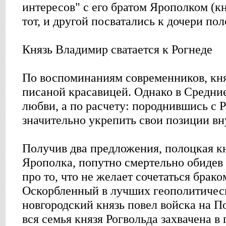
интересов" с его братом Ярополком (к
тот, и другой посватались к дочери пол
Князь Владимир сватается к Рогнеде
По воспоминаниям современников, кн
писаной красавицей. Однако в Средние
любви, а по расчету: породнившись с 
значительно укрепить свои позиции вн
Получив два предложения, полоцкая к
Ярополка, попутно смертельно обидев
про то, что не желает сочетаться брак
Оскорбленный в лучших геополитическ
новгородский князь повел войска на По
вся семья князя Рогвольда захвачена в 