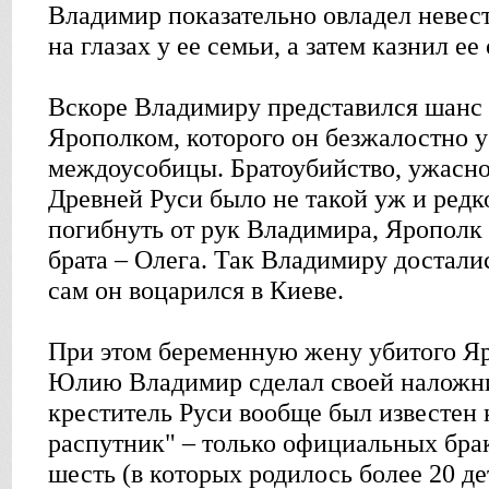
Владимир показательно овладел невест
на глазах у ее семьи, а затем казнил ее 
Вскоре Владимиру представился шанс
Ярополком, которого он безжалостно у
междоусобицы. Братоубийство, ужасное
Древней Руси было не такой уж и редк
погибнуть от рук Владимира, Ярополк 
брата – Олега. Так Владимиру досталис
сам он воцарился в Киеве.
При этом беременную жену убитого Яр
Юлию Владимир сделал своей наложн
креститель Руси вообще был известен 
распутник" – только официальных брак
шесть (в которых родилось более 20 де