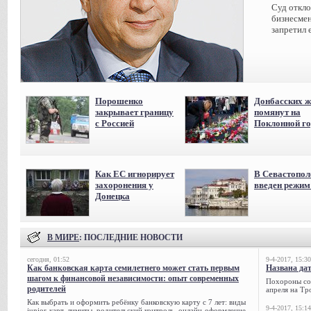
Суд откл
бизнесмен
запретил 
Порошенко
Донбасских ж
закрывает границу
помянут на
с Россией
Поклонной го
Как ЕС игнорирует
В Севастопол
захоронения у
введен режи
Донецка
В МИРЕ
: ПОСЛЕДНИЕ НОВОСТИ
сегодня, 01:52
9-4-2017, 15:30
Как банковская карта семилетнего может стать первым
Названа да
шагом к финансовой независимости: опыт современных
Похороны сов
родителей
апреля на Тр
Как выбрать и оформить ребёнку банковскую карту с 7 лет: виды
9-4-2017, 15:14
junior-карт, лимиты, родительский контроль, онлайн-оформление