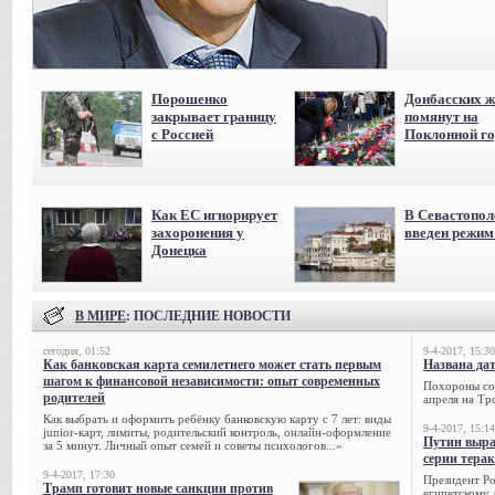
Порошенко
Донбасских ж
закрывает границу
помянут на
с Россией
Поклонной го
Как ЕС игнорирует
В Севастопол
захоронения у
введен режи
Донецка
В МИРЕ
: ПОСЛЕДНИЕ НОВОСТИ
сегодня, 01:52
9-4-2017, 15:30
Как банковская карта семилетнего может стать первым
Названа да
шагом к финансовой независимости: опыт современных
Похороны сов
родителей
апреля на Тр
Как выбрать и оформить ребёнку банковскую карту с 7 лет: виды
9-4-2017, 15:14
junior-карт, лимиты, родительский контроль, онлайн-оформление
Путин выра
за 5 минут. Личный опыт семей и советы психологов...»
серии тера
9-4-2017, 17:30
Президент Р
Трамп готовит новые санкции против
египетскому 