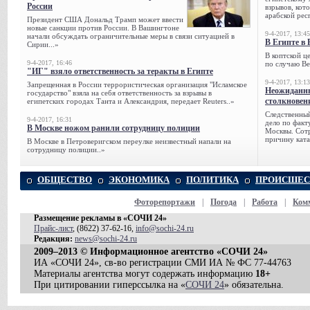
России
взрывов, кот
арабской рес
Президент США Дональд Трамп может ввести
новые санкции против России. В Вашингтоне
9-4-2017, 13:45
начали обсуждать ограничительные меры в связи ситуацией в
В Египте в 
Сирии...»
В коптской ц
9-4-2017, 16:46
по случаю Ве
"ИГ" взяло ответственность за теракты в Египте
9-4-2017, 13:13
Запрещенная в России террористическая организация "Исламское
Неожиданны
государство" взяла на себя ответственность за взрывы в
столкновен
египетских городах Танта и Александрия, передает Reuters..»
Следственный
9-4-2017, 16:31
дело по факт
В Москве ножом ранили сотрудницу полиции
Москвы. Сотр
причину ката
В Москве в Петроверигском переулке неизвестный напали на
сотрудницу полиции..»
ОБЩЕСТВО
ЭКОНОМИКА
ПОЛИТИКА
ПРОИСШЕС
Фоторепортажи
|
Погода
|
Работа
|
Ком
Размещение рекламы в «СОЧИ 24»
Прайс-лист
, (8622) 37-62-16,
info@sochi-24.ru
Редакция:
news@sochi-24.ru
2009–2013 © Информационное агентство «СОЧИ 24»
ИА «СОЧИ 24», св-во регистрации СМИ ИА № ФС 77-44763
Материалы агентства могут содержать информацию
18+
При цитировании гиперссылка на «
СОЧИ 24
» обязательна.