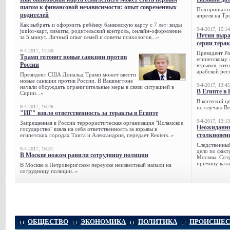
шагом к финансовой независимости: опыт современных
Похороны сов
родителей
апреля на Тр
Как выбрать и оформить ребёнку банковскую карту с 7 лет: виды
9-4-2017, 15:14
junior-карт, лимиты, родительский контроль, онлайн-оформление
Путин выра
за 5 минут. Личный опыт семей и советы психологов...»
серии тера
9-4-2017, 17:30
Президент Р
Трамп готовит новые санкции против
египетскому 
России
взрывов, кот
арабской рес
Президент США Дональд Трамп может ввести
новые санкции против России. В Вашингтоне
9-4-2017, 13:45
начали обсуждать ограничительные меры в связи ситуацией в
В Египте в 
Сирии...»
В коптской ц
9-4-2017, 16:46
по случаю Ве
"ИГ" взяло ответственность за теракты в Египте
9-4-2017, 13:13
Запрещенная в России террористическая организация "Исламское
Неожиданны
государство" взяла на себя ответственность за взрывы в
столкновен
египетских городах Танта и Александрия, передает Reuters..»
Следственный
9-4-2017, 16:31
дело по факт
В Москве ножом ранили сотрудницу полиции
Москвы. Сотр
причину ката
В Москве в Петроверигском переулке неизвестный напали на
сотрудницу полиции..»
ОБЩЕСТВО
ЭКОНОМИКА
ПОЛИТИКА
ПРОИСШЕС