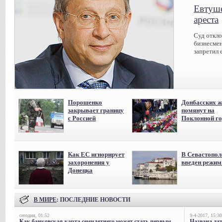
Евтуше
ареста
Суд откл
бизнесмен
запретил 
Порошенко
Донбасских ж
закрывает границу
помянут на
с Россией
Поклонной го
Как ЕС игнорирует
В Севастопол
захоронения у
введен режи
Донецка
В МИРЕ
: ПОСЛЕДНИЕ НОВОСТИ
сегодня, 01:52
9-4-2017, 15:30
Как банковская карта семилетнего может стать первым
Названа да