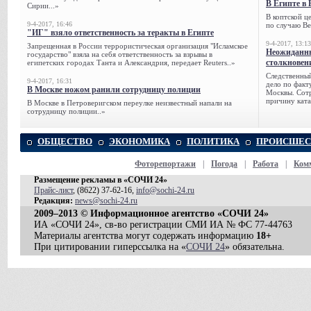
В Египте в 
Сирии...»
В коптской ц
9-4-2017, 16:46
по случаю Ве
"ИГ" взяло ответственность за теракты в Египте
9-4-2017, 13:13
Запрещенная в России террористическая организация "Исламское
Неожиданны
государство" взяла на себя ответственность за взрывы в
столкновен
египетских городах Танта и Александрия, передает Reuters..»
Следственный
9-4-2017, 16:31
дело по факт
В Москве ножом ранили сотрудницу полиции
Москвы. Сотр
причину ката
В Москве в Петроверигском переулке неизвестный напали на
сотрудницу полиции..»
ОБЩЕСТВО
ЭКОНОМИКА
ПОЛИТИКА
ПРОИСШЕС
Фоторепортажи
|
Погода
|
Работа
|
Ком
Размещение рекламы в «СОЧИ 24»
Прайс-лист
, (8622) 37-62-16,
info@sochi-24.ru
Редакция:
news@sochi-24.ru
2009–2013 © Информационное агентство «СОЧИ 24»
ИА «СОЧИ 24», св-во регистрации СМИ ИА № ФС 77-44763
Материалы агентства могут содержать информацию
18+
При цитировании гиперссылка на «
СОЧИ 24
» обязательна.