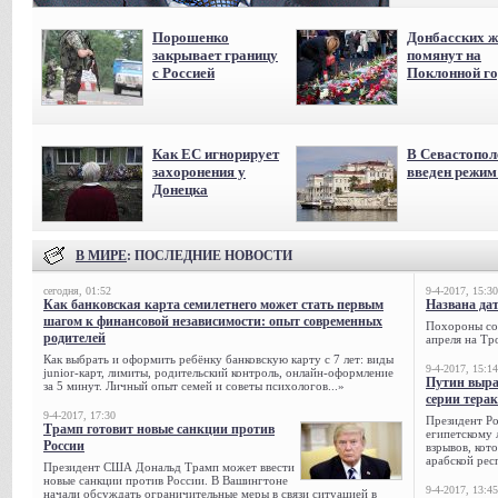
Порошенко
Донбасских ж
закрывает границу
помянут на
с Россией
Поклонной го
Как ЕС игнорирует
В Севастопол
захоронения у
введен режи
Донецка
В МИРЕ
: ПОСЛЕДНИЕ НОВОСТИ
сегодня, 01:52
9-4-2017, 15:30
Как банковская карта семилетнего может стать первым
Названа да
шагом к финансовой независимости: опыт современных
Похороны сов
родителей
апреля на Тр
Как выбрать и оформить ребёнку банковскую карту с 7 лет: виды
9-4-2017, 15:14
junior-карт, лимиты, родительский контроль, онлайн-оформление
Путин выра
за 5 минут. Личный опыт семей и советы психологов...»
серии тера
9-4-2017, 17:30
Президент Р
Трамп готовит новые санкции против
египетскому 
России
взрывов, кот
арабской рес
Президент США Дональд Трамп может ввести
новые санкции против России. В Вашингтоне
9-4-2017, 13:45
начали обсуждать ограничительные меры в связи ситуацией в