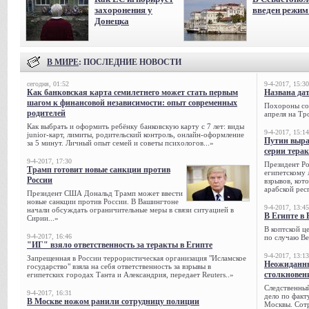
захоронения у
введен режи
Донецка
В МИРЕ
: ПОСЛЕДНИЕ НОВОСТИ
сегодня, 01:52
9-4-2017, 15:30
Как банковская карта семилетнего может стать первым
Названа да
шагом к финансовой независимости: опыт современных
Похороны сов
родителей
апреля на Тр
Как выбрать и оформить ребёнку банковскую карту с 7 лет: виды
9-4-2017, 15:14
junior-карт, лимиты, родительский контроль, онлайн-оформление
Путин выра
за 5 минут. Личный опыт семей и советы психологов...»
серии тера
9-4-2017, 17:30
Президент Р
Трамп готовит новые санкции против
египетскому 
России
взрывов, кот
арабской рес
Президент США Дональд Трамп может ввести
новые санкции против России. В Вашингтоне
9-4-2017, 13:45
начали обсуждать ограничительные меры в связи ситуацией в
В Египте в 
Сирии...»
В коптской ц
9-4-2017, 16:46
по случаю Ве
"ИГ" взяло ответственность за теракты в Египте
9-4-2017, 13:13
Запрещенная в России террористическая организация "Исламское
Неожиданны
государство" взяла на себя ответственность за взрывы в
столкновен
египетских городах Танта и Александрия, передает Reuters..»
Следственный
9-4-2017, 16:31
дело по факт
В Москве ножом ранили сотрудницу полиции
Москвы. Сотр