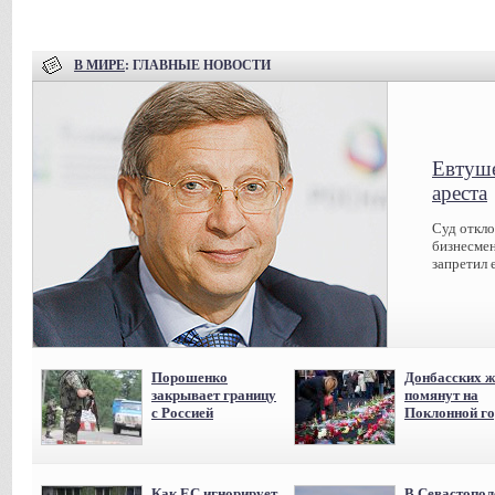
В МИРЕ
: ГЛАВНЫЕ НОВОСТИ
Евтуше
ареста
Суд откл
бизнесмен
запретил 
Порошенко
Донбасских ж
закрывает границу
помянут на
с Россией
Поклонной го
Как ЕС игнорирует
В Севастопол