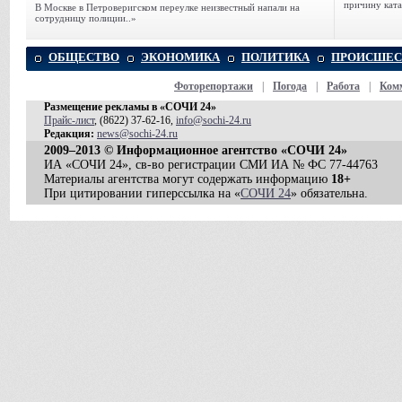
причину ката
В Москве в Петроверигском переулке неизвестный напали на
сотрудницу полиции..»
ОБЩЕСТВО
ЭКОНОМИКА
ПОЛИТИКА
ПРОИСШЕС
Фоторепортажи
|
Погода
|
Работа
|
Ком
Размещение рекламы в «СОЧИ 24»
Прайс-лист
, (8622) 37-62-16,
info@sochi-24.ru
Редакция:
news@sochi-24.ru
2009–2013 © Информационное агентство «СОЧИ 24»
ИА «СОЧИ 24», св-во регистрации СМИ ИА № ФС 77-44763
Материалы агентства могут содержать информацию
18+
При цитировании гиперссылка на «
СОЧИ 24
» обязательна.