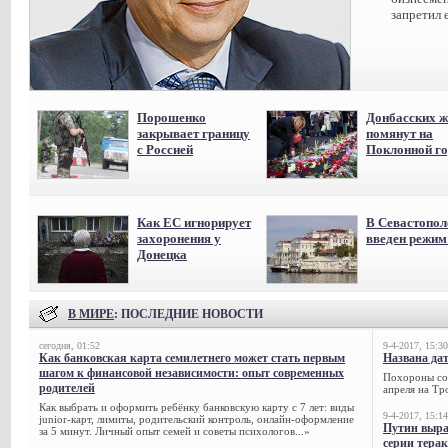
запретил 
Порошенко
Донбасских ж
закрывает границу
помянут на
с Россией
Поклонной го
Как ЕС игнорирует
В Севастопол
захоронения у
введен режи
Донецка
В МИРЕ
: ПОСЛЕДНИЕ НОВОСТИ
сегодня, 01:52
9-4-2017, 15:30
Как банковская карта семилетнего может стать первым
Названа да
шагом к финансовой независимости: опыт современных
Похороны сов
родителей
апреля на Тр
Как выбрать и оформить ребёнку банковскую карту с 7 лет: виды
9-4-2017, 15:14
junior-карт, лимиты, родительский контроль, онлайн-оформление
Путин выра
за 5 минут. Личный опыт семей и советы психологов...»
серии тера