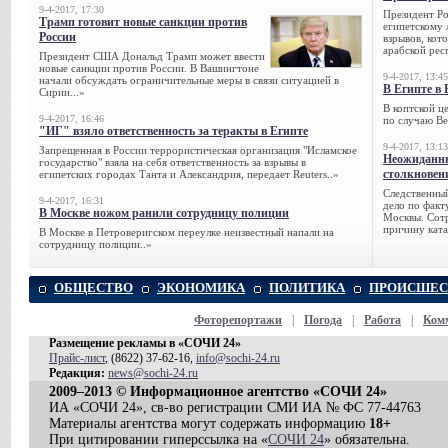
9-4-2017, 17:30
Президент Р
Трамп готовит новые санкции против
египетскому 
России
взрывов, кот
арабской рес
Президент США Дональд Трамп может ввести
новые санкции против России. В Вашингтоне
9-4-2017, 13:45
начали обсуждать ограничительные меры в связи ситуацией в
В Египте в 
Сирии...»
В коптской ц
9-4-2017, 16:46
по случаю Ве
"ИГ" взяло ответственность за теракты в Египте
9-4-2017, 13:13
Запрещенная в России террористическая организация "Исламское
Неожиданны
государство" взяла на себя ответственность за взрывы в
столкновен
египетских городах Танта и Александрия, передает Reuters..»
Следственный
9-4-2017, 16:31
дело по факт
В Москве ножом ранили сотрудницу полиции
Москвы. Сотр
причину ката
В Москве в Петроверигском переулке неизвестный напали на
сотрудницу полиции..»
ОБЩЕСТВО
ЭКОНОМИКА
ПОЛИТИКА
ПРОИСШЕС
Фоторепортажи
|
Погода
|
Работа
|
Ком
Размещение рекламы в «СОЧИ 24»
Прайс-лист
, (8622) 37-62-16,
info@sochi-24.ru
Редакция:
news@sochi-24.ru
2009–2013 © Информационное агентство «СОЧИ 24»
ИА «СОЧИ 24», св-во регистрации СМИ ИА № ФС 77-44763
Материалы агентства могут содержать информацию
18+
При цитировании гиперссылка на «
СОЧИ 24
» обязательна.