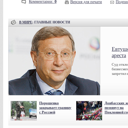
Комментарии:
0
Версия для печати
Подпис
В МИРЕ
: ГЛАВНЫЕ НОВОСТИ
Евтуше
ареста
Суд откл
бизнесмен
запретил 
Порошенко
Донбасских ж
закрывает границу
помянут на
с Россией
Поклонной го