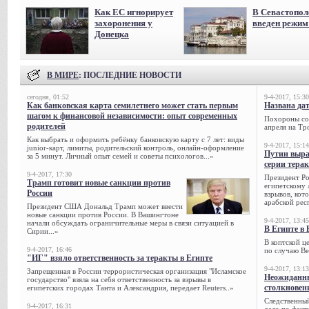
Как ЕС игнорирует
В Севастопол
захоронения у
введен режи
Донецка
В МИРЕ
: ПОСЛЕДНИЕ НОВОСТИ
сегодня, 01:52
9-4-2017, 15:30
Как банковская карта семилетнего может стать первым
Названа да
шагом к финансовой независимости: опыт современных
Похороны сов
родителей
апреля на Тр
Как выбрать и оформить ребёнку банковскую карту с 7 лет: виды
9-4-2017, 15:14
junior-карт, лимиты, родительский контроль, онлайн-оформление
Путин выра
за 5 минут. Личный опыт семей и советы психологов...»
серии тера
9-4-2017, 17:30
Президент Р
Трамп готовит новые санкции против
египетскому 
России
взрывов, кот
арабской рес
Президент США Дональд Трамп может ввести
новые санкции против России. В Вашингтоне
9-4-2017, 13:45
начали обсуждать ограничительные меры в связи ситуацией в
В Египте в 
Сирии...»
В коптской ц
9-4-2017, 16:46
по случаю Ве
"ИГ" взяло ответственность за теракты в Египте
9-4-2017, 13:13
Запрещенная в России террористическая организация "Исламское
Неожиданны
государство" взяла на себя ответственность за взрывы в
столкновен
египетских городах Танта и Александрия, передает Reuters..»
Следственный
9-4-2017, 16:31