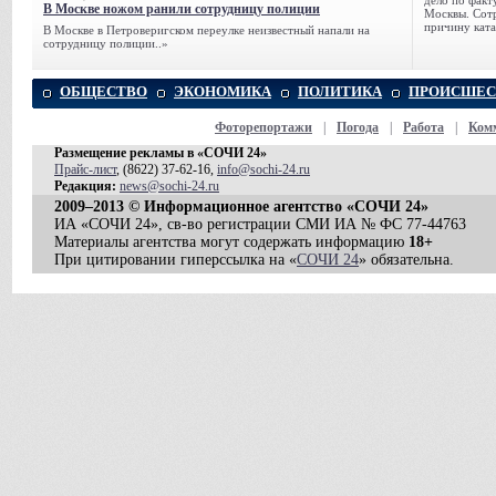
дело по факт
В Москве ножом ранили сотрудницу полиции
Москвы. Сотр
причину ката
В Москве в Петроверигском переулке неизвестный напали на
сотрудницу полиции..»
ОБЩЕСТВО
ЭКОНОМИКА
ПОЛИТИКА
ПРОИСШЕС
Фоторепортажи
|
Погода
|
Работа
|
Ком
Размещение рекламы в «СОЧИ 24»
Прайс-лист
, (8622) 37-62-16,
info@sochi-24.ru
Редакция:
news@sochi-24.ru
2009–2013 © Информационное агентство «СОЧИ 24»
ИА «СОЧИ 24», св-во регистрации СМИ ИА № ФС 77-44763
Материалы агентства могут содержать информацию
18+
При цитировании гиперссылка на «
СОЧИ 24
» обязательна.