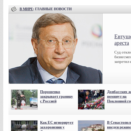
В МИРЕ
: ГЛАВНЫЕ НОВОСТИ
Евтуше
ареста
Суд откл
бизнесмен
запретил 
Порошенко
Донбасских ж
закрывает границу
помянут на
с Россией
Поклонной го
Как ЕС игнорирует
В Севастопол
захоронения у
введен режи