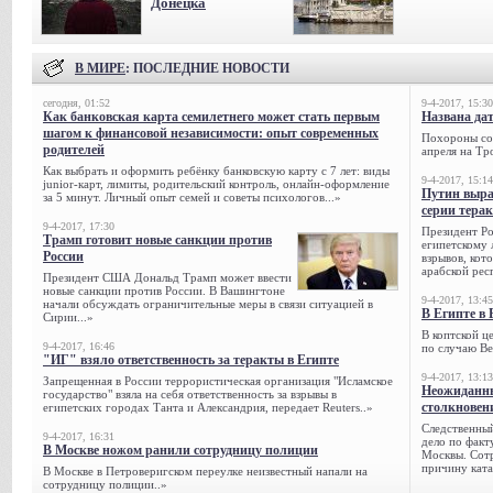
Донецка
В МИРЕ
: ПОСЛЕДНИЕ НОВОСТИ
сегодня, 01:52
9-4-2017, 15:30
Как банковская карта семилетнего может стать первым
Названа да
шагом к финансовой независимости: опыт современных
Похороны сов
родителей
апреля на Тр
Как выбрать и оформить ребёнку банковскую карту с 7 лет: виды
9-4-2017, 15:14
junior-карт, лимиты, родительский контроль, онлайн-оформление
Путин выра
за 5 минут. Личный опыт семей и советы психологов...»
серии тера
9-4-2017, 17:30
Президент Р
Трамп готовит новые санкции против
египетскому 
России
взрывов, кот
арабской рес
Президент США Дональд Трамп может ввести
новые санкции против России. В Вашингтоне
9-4-2017, 13:45
начали обсуждать ограничительные меры в связи ситуацией в
В Египте в 
Сирии...»
В коптской ц
9-4-2017, 16:46
по случаю Ве
"ИГ" взяло ответственность за теракты в Египте
9-4-2017, 13:13
Запрещенная в России террористическая организация "Исламское
Неожиданны
государство" взяла на себя ответственность за взрывы в
столкновен
египетских городах Танта и Александрия, передает Reuters..»
Следственный
9-4-2017, 16:31
дело по факт
В Москве ножом ранили сотрудницу полиции
Москвы. Сотр
причину ката
В Москве в Петроверигском переулке неизвестный напали на
сотрудницу полиции..»