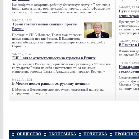
Как выбрать и оформить ребёнку банковскую карту с 7 лет: виды
9-4-2017, 15:14
junior-карт, лимиты, родительский контроль, онлайн-оформление
Путин выра
за 5 минут. Личный опыт семей и советы психологов...»
серии тера
9-4-2017, 17:30
Президент Р
Трамп готовит новые санкции против
египетскому 
России
взрывов, кот
арабской рес
Президент США Дональд Трамп может ввести
новые санкции против России. В Вашингтоне
9-4-2017, 13:45
начали обсуждать ограничительные меры в связи ситуацией в
В Египте в 
Сирии...»
В коптской ц
9-4-2017, 16:46
по случаю Ве
"ИГ" взяло ответственность за теракты в Египте
9-4-2017, 13:13
Запрещенная в России террористическая организация "Исламское
Неожиданны
государство" взяла на себя ответственность за взрывы в
столкновен
египетских городах Танта и Александрия, передает Reuters..»
Следственный
9-4-2017, 16:31
дело по факт
В Москве ножом ранили сотрудницу полиции
Москвы. Сотр
причину ката
В Москве в Петроверигском переулке неизвестный напали на
сотрудницу полиции..»
ОБЩЕСТВО
ЭКОНОМИКА
ПОЛИТИКА
ПРОИСШЕС