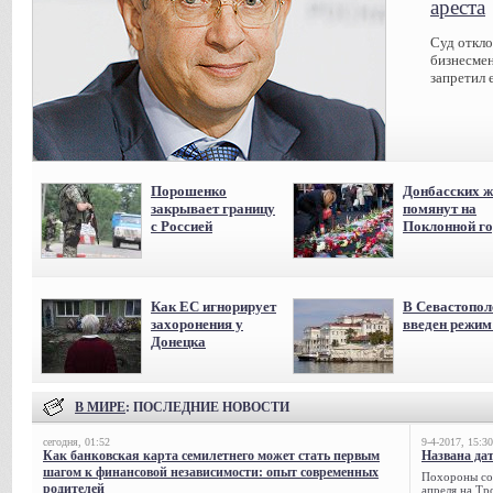
ареста
Суд откл
бизнесмен
запретил 
Порошенко
Донбасских ж
закрывает границу
помянут на
с Россией
Поклонной го
Как ЕС игнорирует
В Севастопол
захоронения у
введен режи
Донецка
В МИРЕ
: ПОСЛЕДНИЕ НОВОСТИ
сегодня, 01:52
9-4-2017, 15:30
Как банковская карта семилетнего может стать первым
Названа да
шагом к финансовой независимости: опыт современных
Похороны сов
родителей
апреля на Тр