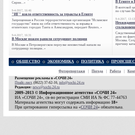
В Египте в 
Сирии...»
В коптской ц
9-4-2017, 16:46
по случаю Ве
"ИГ" взяло ответственность за теракты в Египте
9-4-2017, 13:13
Запрещенная в России террористическая организация "Исламское
Неожиданны
государство" взяла на себя ответственность за взрывы в
столкновен
египетских городах Танта и Александрия, передает Reuters..»
Следственный
9-4-2017, 16:31
дело по факт
В Москве ножом ранили сотрудницу полиции
Москвы. Сотр
причину ката
В Москве в Петроверигском переулке неизвестный напали на
сотрудницу полиции..»
ОБЩЕСТВО
ЭКОНОМИКА
ПОЛИТИКА
ПРОИСШЕС
Фоторепортажи
|
Погода
|
Работа
|
Ком
Размещение рекламы в «СОЧИ 24»
Прайс-лист
, (8622) 37-62-16,
info@sochi-24.ru
Редакция:
news@sochi-24.ru
2009–2013 © Информационное агентство «СОЧИ 24»
ИА «СОЧИ 24», св-во регистрации СМИ ИА № ФС 77-44763
Материалы агентства могут содержать информацию
18+
При цитировании гиперссылка на «
СОЧИ 24
» обязательна.