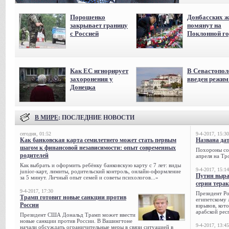
Порошенко
Донбасских ж
закрывает границу
помянут на
с Россией
Поклонной го
Как ЕС игнорирует
В Севастопол
захоронения у
введен режи
Донецка
В МИРЕ
: ПОСЛЕДНИЕ НОВОСТИ
сегодня, 01:52
9-4-2017, 15:30
Как банковская карта семилетнего может стать первым
Названа да
шагом к финансовой независимости: опыт современных
Похороны сов
родителей
апреля на Тр
Как выбрать и оформить ребёнку банковскую карту с 7 лет: виды
9-4-2017, 15:14
junior-карт, лимиты, родительский контроль, онлайн-оформление
Путин выра
за 5 минут. Личный опыт семей и советы психологов...»
серии тера
9-4-2017, 17:30
Президент Р
Трамп готовит новые санкции против
египетскому 
России
взрывов, кот
арабской рес
Президент США Дональд Трамп может ввести
новые санкции против России. В Вашингтоне
9-4-2017, 13:45
начали обсуждать ограничительные меры в связи ситуацией в