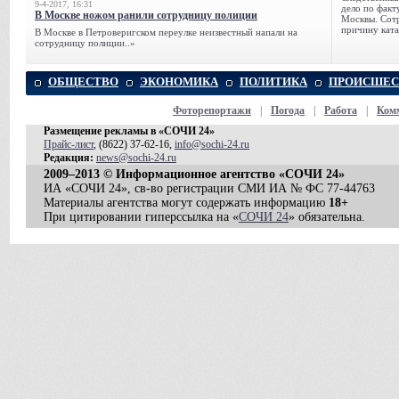
9-4-2017, 16:31
дело по факт
В Москве ножом ранили сотрудницу полиции
Москвы. Сотр
причину ката
В Москве в Петроверигском переулке неизвестный напали на
сотрудницу полиции..»
ОБЩЕСТВО
ЭКОНОМИКА
ПОЛИТИКА
ПРОИСШЕС
Фоторепортажи
|
Погода
|
Работа
|
Ком
Размещение рекламы в «СОЧИ 24»
Прайс-лист
, (8622) 37-62-16,
info@sochi-24.ru
Редакция:
news@sochi-24.ru
2009–2013 © Информационное агентство «СОЧИ 24»
ИА «СОЧИ 24», св-во регистрации СМИ ИА № ФС 77-44763
Материалы агентства могут содержать информацию
18+
При цитировании гиперссылка на «
СОЧИ 24
» обязательна.