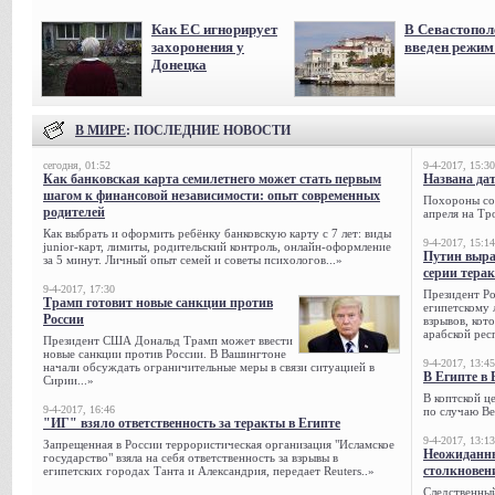
Как ЕС игнорирует
В Севастопол
захоронения у
введен режи
Донецка
В МИРЕ
: ПОСЛЕДНИЕ НОВОСТИ
сегодня, 01:52
9-4-2017, 15:30
Как банковская карта семилетнего может стать первым
Названа да
шагом к финансовой независимости: опыт современных
Похороны сов
родителей
апреля на Тр
Как выбрать и оформить ребёнку банковскую карту с 7 лет: виды
9-4-2017, 15:14
junior-карт, лимиты, родительский контроль, онлайн-оформление
Путин выра
за 5 минут. Личный опыт семей и советы психологов...»
серии тера
9-4-2017, 17:30
Президент Р
Трамп готовит новые санкции против
египетскому 
России
взрывов, кот
арабской рес
Президент США Дональд Трамп может ввести
новые санкции против России. В Вашингтоне
9-4-2017, 13:45
начали обсуждать ограничительные меры в связи ситуацией в
В Египте в 
Сирии...»
В коптской ц
9-4-2017, 16:46
по случаю Ве
"ИГ" взяло ответственность за теракты в Египте
9-4-2017, 13:13
Запрещенная в России террористическая организация "Исламское
Неожиданны
государство" взяла на себя ответственность за взрывы в
столкновен
египетских городах Танта и Александрия, передает Reuters..»
Следственный