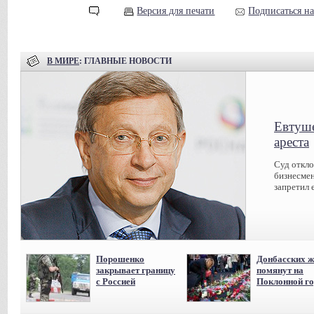
Версия для печати
Подписаться н
В МИРЕ
: ГЛАВНЫЕ НОВОСТИ
Евтуше
ареста
Суд откл
бизнесмен
запретил 
Порошенко
Донбасских ж
закрывает границу
помянут на
с Россией
Поклонной го