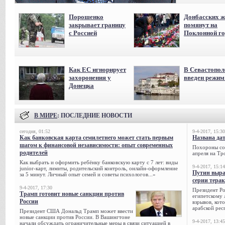
Порошенко
Донбасских ж
закрывает границу
помянут на
с Россией
Поклонной го
Как ЕС игнорирует
В Севастопол
захоронения у
введен режи
Донецка
В МИРЕ
: ПОСЛЕДНИЕ НОВОСТИ
сегодня, 01:52
9-4-2017, 15:30
Как банковская карта семилетнего может стать первым
Названа да
шагом к финансовой независимости: опыт современных
Похороны сов
родителей
апреля на Тр
Как выбрать и оформить ребёнку банковскую карту с 7 лет: виды
9-4-2017, 15:14
junior-карт, лимиты, родительский контроль, онлайн-оформление
Путин выра
за 5 минут. Личный опыт семей и советы психологов...»
серии тера
9-4-2017, 17:30
Президент Р
Трамп готовит новые санкции против
египетскому 
России
взрывов, кот
арабской рес
Президент США Дональд Трамп может ввести
новые санкции против России. В Вашингтоне
9-4-2017, 13:45
начали обсуждать ограничительные меры в связи ситуацией в