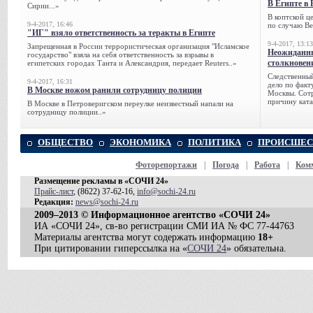
В Египте в 
Сирии...»
В коптской ц
9-4-2017, 16:46
по случаю Ве
"ИГ" взяло ответственность за теракты в Египте
9-4-2017, 13:13
Запрещенная в России террористическая организация "Исламское
Неожиданны
государство" взяла на себя ответственность за взрывы в
столкновен
египетских городах Танта и Александрия, передает Reuters..»
Следственный
9-4-2017, 16:31
дело по факт
В Москве ножом ранили сотрудницу полиции
Москвы. Сотр
причину ката
В Москве в Петроверигском переулке неизвестный напали на
сотрудницу полиции..»
ОБЩЕСТВО
ЭКОНОМИКА
ПОЛИТИКА
ПРОИСШЕС
Фоторепортажи
|
Погода
|
Работа
|
Ком
Размещение рекламы в «СОЧИ 24»
Прайс-лист
, (8622) 37-62-16,
info@sochi-24.ru
Редакция:
news@sochi-24.ru
2009–2013 © Информационное агентство «СОЧИ 24»
ИА «СОЧИ 24», св-во регистрации СМИ ИА № ФС 77-44763
Материалы агентства могут содержать информацию
18+
При цитировании гиперссылка на «
СОЧИ 24
» обязательна.