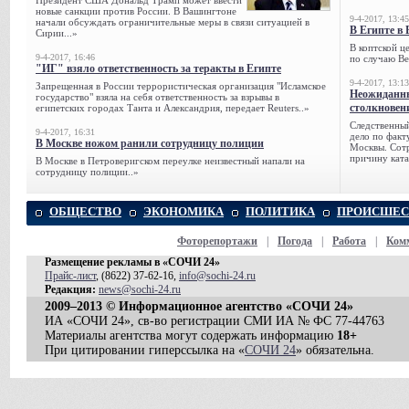
Президент США Дональд Трамп может ввести
новые санкции против России. В Вашингтоне
9-4-2017, 13:45
начали обсуждать ограничительные меры в связи ситуацией в
В Египте в 
Сирии...»
В коптской ц
9-4-2017, 16:46
по случаю Ве
"ИГ" взяло ответственность за теракты в Египте
9-4-2017, 13:13
Запрещенная в России террористическая организация "Исламское
Неожиданны
государство" взяла на себя ответственность за взрывы в
столкновен
египетских городах Танта и Александрия, передает Reuters..»
Следственный
9-4-2017, 16:31
дело по факт
В Москве ножом ранили сотрудницу полиции
Москвы. Сотр
причину ката
В Москве в Петроверигском переулке неизвестный напали на
сотрудницу полиции..»
ОБЩЕСТВО
ЭКОНОМИКА
ПОЛИТИКА
ПРОИСШЕС
Фоторепортажи
|
Погода
|
Работа
|
Ком
Размещение рекламы в «СОЧИ 24»
Прайс-лист
, (8622) 37-62-16,
info@sochi-24.ru
Редакция:
news@sochi-24.ru
2009–2013 © Информационное агентство «СОЧИ 24»
ИА «СОЧИ 24», св-во регистрации СМИ ИА № ФС 77-44763
Материалы агентства могут содержать информацию
18+
При цитировании гиперссылка на «
СОЧИ 24
» обязательна.