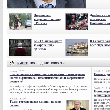
Порошенко
Донбасских ж
закрывает границу
помянут на
с Россией
Поклонной го
Как ЕС игнорирует
В Севастопол
захоронения у
введен режи
Донецка
В МИРЕ
: ПОСЛЕДНИЕ НОВОСТИ
сегодня, 01:52
9-4-2017, 15:30
Как банковская карта семилетнего может стать первым
Названа да
шагом к финансовой независимости: опыт современных
Похороны сов
родителей
апреля на Тр
Как выбрать и оформить ребёнку банковскую карту с 7 лет: виды
9-4-2017, 15:14
junior-карт, лимиты, родительский контроль, онлайн-оформление
Путин выра
за 5 минут. Личный опыт семей и советы психологов...»
серии тера
9-4-2017, 17:30
Президент Р
Трамп готовит новые санкции против
египетскому 
России
взрывов, кот
арабской рес