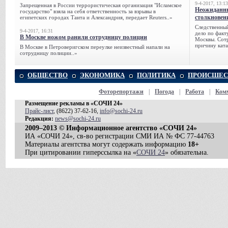
9-4-2017, 13:13
Запрещенная в России террористическая организация "Исламское
Неожиданны
государство" взяла на себя ответственность за взрывы в
столкновен
египетских городах Танта и Александрия, передает Reuters..»
Следственный
9-4-2017, 16:31
дело по факт
В Москве ножом ранили сотрудницу полиции
Москвы. Сотр
причину ката
В Москве в Петроверигском переулке неизвестный напали на
сотрудницу полиции..»
ОБЩЕСТВО
ЭКОНОМИКА
ПОЛИТИКА
ПРОИСШЕС
Фоторепортажи
|
Погода
|
Работа
|
Ком
Размещение рекламы в «СОЧИ 24»
Прайс-лист
, (8622) 37-62-16,
info@sochi-24.ru
Редакция:
news@sochi-24.ru
2009–2013 © Информационное агентство «СОЧИ 24»
ИА «СОЧИ 24», св-во регистрации СМИ ИА № ФС 77-44763
Материалы агентства могут содержать информацию
18+
При цитировании гиперссылка на «
СОЧИ 24
» обязательна.