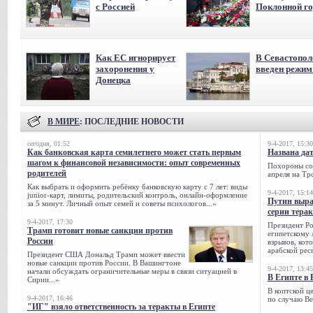
с Россией
Поклонной го
Как ЕС игнорирует
В Севастопол
захоронения у
введен режи
Донецка
В МИРЕ
: ПОСЛЕДНИЕ НОВОСТИ
сегодня, 01:52
9-4-2017, 15:30
Как банковская карта семилетнего может стать первым
Названа да
шагом к финансовой независимости: опыт современных
Похороны сов
родителей
апреля на Тр
Как выбрать и оформить ребёнку банковскую карту с 7 лет: виды
9-4-2017, 15:14
junior-карт, лимиты, родительский контроль, онлайн-оформление
Путин выра
за 5 минут. Личный опыт семей и советы психологов...»
серии тера
9-4-2017, 17:30
Президент Р
Трамп готовит новые санкции против
египетскому 
России
взрывов, кот
арабской рес
Президент США Дональд Трамп может ввести
новые санкции против России. В Вашингтоне
9-4-2017, 13:45
начали обсуждать ограничительные меры в связи ситуацией в
В Египте в 
Сирии...»
В коптской ц
9-4-2017, 16:46
по случаю Ве
"ИГ" взяло ответственность за теракты в Египте