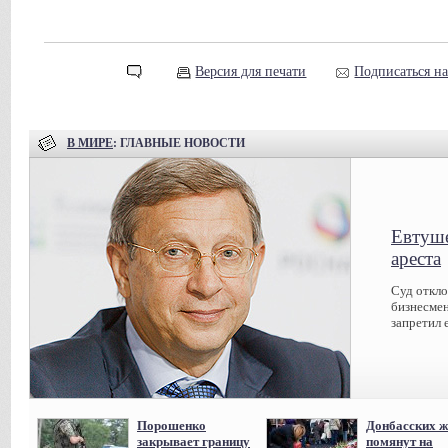
Версия для печати
Подписаться н
В МИРЕ
: ГЛАВНЫЕ НОВОСТИ
Евтуше
ареста
Суд откл
бизнесмен
запретил 
Порошенко
Донбасских ж
закрывает границу
помянут на