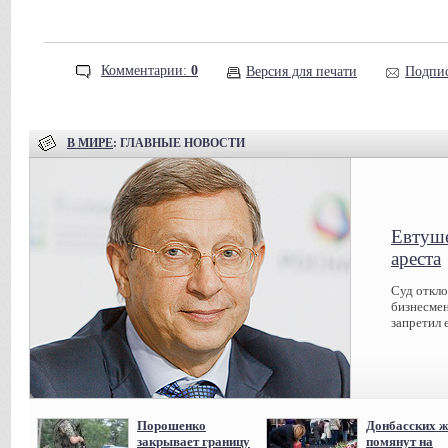
Комментарии:
0
Версия для печати
Подпис
В МИРЕ
: ГЛАВНЫЕ НОВОСТИ
Евтуше
ареста
Суд откл
бизнесмен
запретил 
Порошенко
Донбасских ж
закрывает границу
помянут на