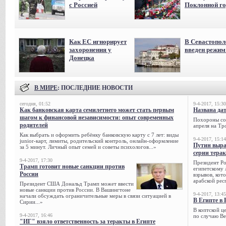
с Россией
Поклонной го
Как ЕС игнорирует
В Севастопол
захоронения у
введен режи
Донецка
В МИРЕ
: ПОСЛЕДНИЕ НОВОСТИ
сегодня, 01:52
9-4-2017, 15:30
Как банковская карта семилетнего может стать первым
Названа да
шагом к финансовой независимости: опыт современных
Похороны сов
родителей
апреля на Тр
Как выбрать и оформить ребёнку банковскую карту с 7 лет: виды
9-4-2017, 15:14
junior-карт, лимиты, родительский контроль, онлайн-оформление
Путин выра
за 5 минут. Личный опыт семей и советы психологов...»
серии тера
9-4-2017, 17:30
Президент Р
Трамп готовит новые санкции против
египетскому 
России
взрывов, кот
арабской рес
Президент США Дональд Трамп может ввести
новые санкции против России. В Вашингтоне
9-4-2017, 13:45
начали обсуждать ограничительные меры в связи ситуацией в
В Египте в 
Сирии...»
В коптской ц
9-4-2017, 16:46
по случаю Ве
"ИГ" взяло ответственность за теракты в Египте