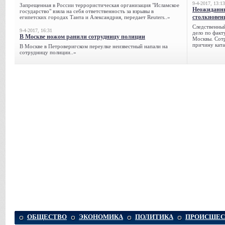
9-4-2017, 13:13
Запрещенная в России террористическая организация "Исламское
Неожиданны
государство" взяла на себя ответственность за взрывы в
столкновен
египетских городах Танта и Александрия, передает Reuters..»
Следственный
9-4-2017, 16:31
дело по факт
В Москве ножом ранили сотрудницу полиции
Москвы. Сотр
причину ката
В Москве в Петроверигском переулке неизвестный напали на
сотрудницу полиции..»
ОБЩЕСТВО
ЭКОНОМИКА
ПОЛИТИКА
ПРОИСШЕС