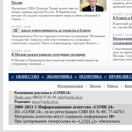
России
взрывов, кот
арабской рес
Президент США Дональд Трамп может ввести
новые санкции против России. В Вашингтоне
9-4-2017, 13:45
начали обсуждать ограничительные меры в связи ситуацией в
В Египте в 
Сирии...»
В коптской ц
9-4-2017, 16:46
по случаю Ве
"ИГ" взяло ответственность за теракты в Египте
9-4-2017, 13:13
Запрещенная в России террористическая организация "Исламское
Неожиданны
государство" взяла на себя ответственность за взрывы в
столкновен
египетских городах Танта и Александрия, передает Reuters..»
Следственный
9-4-2017, 16:31
дело по факт
В Москве ножом ранили сотрудницу полиции
Москвы. Сотр
причину ката
В Москве в Петроверигском переулке неизвестный напали на
сотрудницу полиции..»
ОБЩЕСТВО
ЭКОНОМИКА
ПОЛИТИКА
ПРОИСШЕС
Фоторепортажи
|
Погода
|
Работа
|
Ком
Размещение рекламы в «СОЧИ 24»
Прайс-лист
, (8622) 37-62-16,
info@sochi-24.ru
Редакция:
news@sochi-24.ru
2009–2013 © Информационное агентство «СОЧИ 24»
ИА «СОЧИ 24», св-во регистрации СМИ ИА № ФС 77-44763
Материалы агентства могут содержать информацию
18+
При цитировании гиперссылка на «
СОЧИ 24
» обязательна.