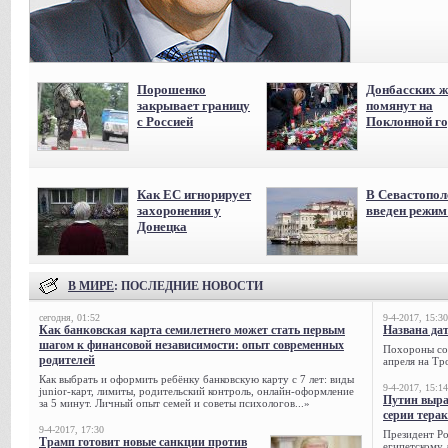
Порошенко
Донбасских ж
закрывает границу
помянут на
с Россией
Поклонной го
Как ЕС игнорирует
В Севастопол
захоронения у
введен режи
Донецка
В МИРЕ
: ПОСЛЕДНИЕ НОВОСТИ
сегодня, 01:52
9-4-2017, 15:30
Как банковская карта семилетнего может стать первым
Названа да
шагом к финансовой независимости: опыт современных
Похороны сов
родителей
апреля на Тр
Как выбрать и оформить ребёнку банковскую карту с 7 лет: виды
9-4-2017, 15:14
junior-карт, лимиты, родительский контроль, онлайн-оформление
Путин выра
за 5 минут. Личный опыт семей и советы психологов...»
серии тера
9-4-2017, 17:30
Президент Р
Трамп готовит новые санкции против
египетскому 