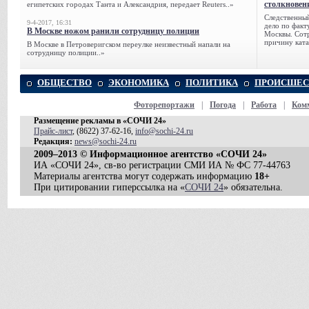
столкновен
египетских городах Танта и Александрия, передает Reuters..»
Следственный
9-4-2017, 16:31
дело по факт
В Москве ножом ранили сотрудницу полиции
Москвы. Сотр
причину ката
В Москве в Петроверигском переулке неизвестный напали на
сотрудницу полиции..»
ОБЩЕСТВО
ЭКОНОМИКА
ПОЛИТИКА
ПРОИСШЕС
Фоторепортажи
|
Погода
|
Работа
|
Ком
Размещение рекламы в «СОЧИ 24»
Прайс-лист
, (8622) 37-62-16,
info@sochi-24.ru
Редакция:
news@sochi-24.ru
2009–2013 © Информационное агентство «СОЧИ 24»
ИА «СОЧИ 24», св-во регистрации СМИ ИА № ФС 77-44763
Материалы агентства могут содержать информацию
18+
При цитировании гиперссылка на «
СОЧИ 24
» обязательна.