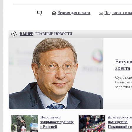
Версия для печати
Подписаться н
В МИРЕ
: ГЛАВНЫЕ НОВОСТИ
Евтуше
ареста
Суд откл
бизнесмен
запретил 
Порошенко
Донбасских ж
закрывает границу
помянут на
с Россией
Поклонной го