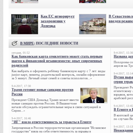
Как ЕС игнорирует
В Севастопол
захоронения у
введен режи
Донецка
В МИРЕ
: ПОСЛЕДНИЕ НОВОСТИ
сегодня, 01:52
9-4-2017, 15:30
Как банковская карта семилетнего может стать первым
Названа да
шагом к финансовой независимости: опыт современных
Похороны сов
родителей
апреля на Тр
Как выбрать и оформить ребёнку банковскую карту с 7 лет: виды
9-4-2017, 15:14
junior-карт, лимиты, родительский контроль, онлайн-оформление
Путин выра
за 5 минут. Личный опыт семей и советы психологов...»
серии тера
9-4-2017, 17:30
Президент Р
Трамп готовит новые санкции против
египетскому 
России
взрывов, кот
арабской рес
Президент США Дональд Трамп может ввести
новые санкции против России. В Вашингтоне
9-4-2017, 13:45
начали обсуждать ограничительные меры в связи ситуацией в
В Египте в 
Сирии...»
В коптской ц
9-4-2017, 16:46
по случаю Ве
"ИГ" взяло ответственность за теракты в Египте
9-4-2017, 13:13
Запрещенная в России террористическая организация "Исламское
Неожиданны
государство" взяла на себя ответственность за взрывы в