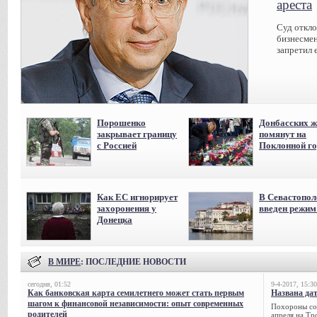
ареста
Суд откл
бизнесмен
запретил 
Порошенко
Донбасских ж
закрывает границу
помянут на
с Россией
Поклонной го
Как ЕС игнорирует
В Севастопол
захоронения у
введен режи
Донецка
В МИРЕ
: ПОСЛЕДНИЕ НОВОСТИ
сегодня, 01:52
9-4-2017, 15:30
Как банковская карта семилетнего может стать первым
Названа да
шагом к финансовой независимости: опыт современных
Похороны сов
родителей
апреля на Тр