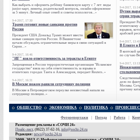
Как выбрать и оформить ребёнку банковскую карту с 7 лет: виды
9-4-2017, 15:14
junior-карт, лимиты, родительский контроль, онлайн-оформление
Путин выра
за 5 минут. Личный опыт семей и советы психологов...»
серии тера
9-4-2017, 17:30
Президент Р
Трамп готовит новые санкции против
египетскому 
России
взрывов, кот
арабской рес
Президент США Дональд Трамп может ввести
новые санкции против России. В Вашингтоне
9-4-2017, 13:45
начали обсуждать ограничительные меры в связи ситуацией в
В Египте в 
Сирии...»
В коптской ц
9-4-2017, 16:46
по случаю Ве
"ИГ" взяло ответственность за теракты в Египте
9-4-2017, 13:13
Запрещенная в России террористическая организация "Исламское
Неожиданны
государство" взяла на себя ответственность за взрывы в
столкновен
египетских городах Танта и Александрия, передает Reuters..»
Следственный
9-4-2017, 16:31
дело по факт
В Москве ножом ранили сотрудницу полиции
Москвы. Сотр
причину ката
В Москве в Петроверигском переулке неизвестный напали на
сотрудницу полиции..»
ОБЩЕСТВО
ЭКОНОМИКА
ПОЛИТИКА
ПРОИСШЕС
Фоторепортажи
|
Погода
|
Работа
|
Ком
Размещение рекламы в «СОЧИ 24»
Прайс-лист
, (8622) 37-62-16,
info@sochi-24.ru
Редакция:
news@sochi-24.ru
2009–2013 © Информационное агентство «СОЧИ 24»