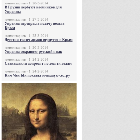
комментариев - 1, 28-3-2014
В Грузии вербуют наемников для
Украины
комментариев - 1, 27-3-2014
Украина перекрыла подачу воды в
Крым
комментариев - 1, 25-3-2014
Десятки тысяч армян вернутся в Крым
комментариев - 1, 20-3-2014
Украина сохраняет русский язык
комментариев - 1, 24-2-2014
Саакашвили допросят по десяти делам
комментариев - 1, 24-2-2014
Ким Чен Ын показал младшую сестру