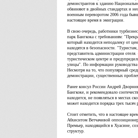
демонстрантов к зданию Национальн
обвиняют в двойных стандартах и не
военным переворотом 2006 года бывш
настоящее время в эмиграции.
В свою очередь, работники турбизнес
парк Бангкока с требованиям: "Прекр
который находится неподалеку от це
находятся в безопасности. "Туристам
представитель администрации отеля.
туристическом центре и предупредил
улицы". По информации руководства 
Несмотря на то, что популярный сред
демонстрации, существенных проблем
Ранее консул России Андрей Дворник
Бангкоке, и рекомендовало соотечест
находится, не появляться в местах с
может находится порядка трех тысяч 
Стоит отметить, что в настоящее вр
Абхиситом Ветчачивой оппозиционер
Премьер, находящийся в Хуасине, со
структур.