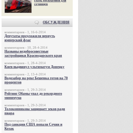
стать бесплатной для
сочинцев
ОБСУЖДЕНИЯ
комментариев - 1, 16-6-2014
Депутаты предложили вернуть
имперский флаг
комментариев - 10, 28-4-2014
Названы недобросовестные
застройщики Краснодарского края
комментариев - 1, 28-4-2014
Киев выдвинул ультиматум Донецку
комментариев - 2, 13-4-2014
Водозабор на реке Бешенка готов на 70
процентов
комментариев - 1, 29-3-2014
Рейтинг Обамы упал до рекордного
минимума
комментариев - 1, 29-3-2014
Толоконникова защищает зеков ради
пиара
комментариев - 1, 29-3-2014
Под санкции США попали Сечин и
Козак