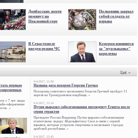
Донбасских жертв
Полковник закрыл
помянут на
собой солдата от
Поклонной горе
взрыва
В Севастополе
Кэмерон извинится
введен режим ЧС
за "мурлыканье"
королевы
Ещё
→
9-4-2017, 15:30
стать первым
Названа дата похорон Георгия Гречко
 современных
Похороны советского космонавта Георгия Гречкой пройдут 11
апреля на Троекуровском кладбище..»
ту с 7 лет: виды
9-4-2017, 15:14
нлайн-оформление
Путин выразил соболезнования президенту Египта после
огов...»
серии терактов
Президент России Владимир Путин выразил соболезнования
египетскому лидеру Абдельфаттаху Сиси в связи с серией
взрывов, которые устроили смертники в нескольких городах
арабской республики..»
9-4-2017, 13:45
и ситуацией в