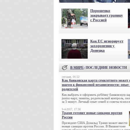
Порошенко
закрывает границу
с Россией
Как ЕС игнорирует
захоронения у
Донецка
В МИРЕ
: ПОСЛЕДНИЕ НОВОСТИ
сегодня, 01:52
Как банковская карта семилетнего может 
шагом к финансовой независимости: опыт
родителей
Как выбрать и оформить ребёнку банковскую кар
junior-карт, лимиты, родительский контроль, о
за 5 минут. Личный опыт семей и советы психол
9-4-2017, 17:30
Трамп готовит новые санкции против
России
Президент США Дональд Трамп может ввести
новые санкции против России. В Вашингтоне
начали обсуждать ограничительные меры в связ