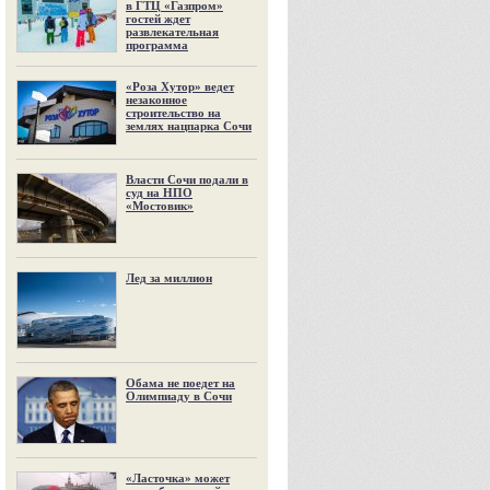
в ГТЦ «Газпром»
гостей ждет
развлекательная
программа
«Роза Хутор» ведет
незаконное
строительство на
землях нацпарка Сочи
Власти Сочи подали в
суд на НПО
«Мостовик»
Лед за миллион
Обама не поедет на
Олимпиаду в Сочи
«Ласточка» может