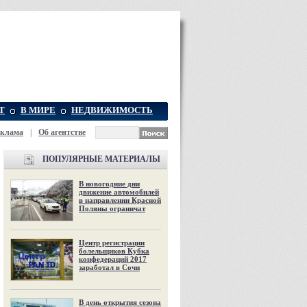
Т
В МИРЕ
НЕДВИЖИМОСТЬ
еклама
|
Об агентстве
ПОПУЛЯРНЫЕ МАТЕРИАЛЫ
В новогодние дни
движение автомобилей
в направлении Красной
Поляны ограничат
Центр регистрации
болельщиков Кубка
конфедераций 2017
заработал в Сочи
В день открытия сезона