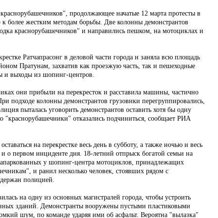
краснорубашечников", продолжающее начатые 12 марта протесты в
о к более жестким методам борьбы. Две колонны демонстрантов
родка краснорубашечников" и направились пешком, на мотоциклах и
крестке Ратчапрасонг в деловой части города и заняла всю площадь
оном Пратунам, захватив как проезжую часть, так и пешеходные
ы и выходы из шопинг-центров.
виках они прибыли на перекресток и расставила машины, частично
При подходе колонны демонстрантов грузовики перегруппировались,
лиция пыталась уговорить демонстрантов оставить хотя бы одну
ако "краснорубашечники" отказались подчиниться, сообщает РИА
ставаться на перекрестке весь день в субботу, а также ночью и весь
 и о первом инциденте дня. 18-летний отпрыск богатой семьи на
 запаркованных у шопинг-центра мотоциклов, принадлежащих
чникам", и ранил несколько человек, стоявших рядом с
адержан полицией.
илась на одну из основных магистралей города, чтобы устроить
енных зданий. Демонстранты вооружены пустыми пластиковыми
омкий шум, по команде ударяя ими об асфальт. Вероятна "вылазка"