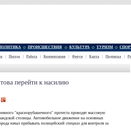
ПОЛИТИКА
ПРОИСШЕСТВИЯ
КУЛЬТУРА
ТУРИЗМ
СПОР
жи
|
Погода
|
Работа
|
Комментарии
|
Форум
|
Карта
|
Подписка
|
Р
това перейти к насилию
невного "краснорубашечного" протеста проводят массовую
ландской столицы. Автомобильное движение на основных
орода начал прибывать полицейский спецназ для контроля за