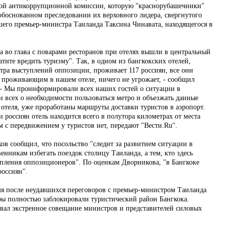
ой антикоррупционной комиссии, которую "краснорубашечники"
обоснованном преследовании их верховного лидера, свергнутого
его премьер-министра Таиланда Таксина Чинавата, находящегося в
а во глава с поварами ресторанов при отелях вышли в центральный
атите вредить туризму". Так, в одном из бангкокских отелей,
нтра выступлений оппозиции, проживает 117 россиян, все они
, проживающим в нашем отеле, ничего не угрожает, - сообщил
 - Мы проинформировали всех наших гостей о ситуации в
и всех о необходимости пользоваться метро и объезжать данные
отеля, уже проработаны маршруты доставки туристов в аэропорт.
и россиян отель находится всего в полутора километрах от места
 с передвижением у туристов нет, передают "Вести.Ru".
ов сообщил, что посольство "следит за развитием ситуации в
венникам избегать поездок столицу Таиланда, а тем, кто здесь
копления оппозиционеров". По оценкам Дворникова, "в Бангкоке
россиян".
емя после неудавшихся переговоров с премьер-министром Таиланда
ы полностью заблокировали туристический район Бангкока.
звал экстренное совещание министров и представителей силовых