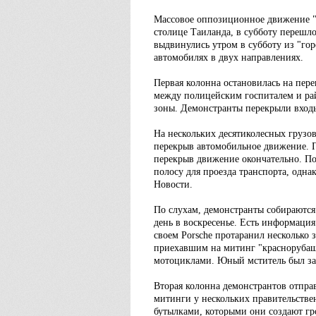
Массовое оппозиционное движение "
столице Таиланда, в субботу перешл
выдвинулись утром в субботу из "го
автомобилях в двух направлениях.
Первая колонна остановилась на пере
между полицейским госпиталем и рай
зоны. Демонстранты перекрыли вход
На нескольких десятиколесных грузо
перекрыв автомобильное движение. 
перекрыв движение окончательно. По
полосу для проезда транспорта, одн
Новости.
По слухам, демонстранты собираются о
день в воскресенье. Есть информация
своем Porsche протаранил несколько
приехавшим на митинг "краснорубаше
мотоциклами. Юный мститель был з
Вторая колонна демонстрантов отправ
митинги у нескольких правительств
бутылками, которыми они создают гр