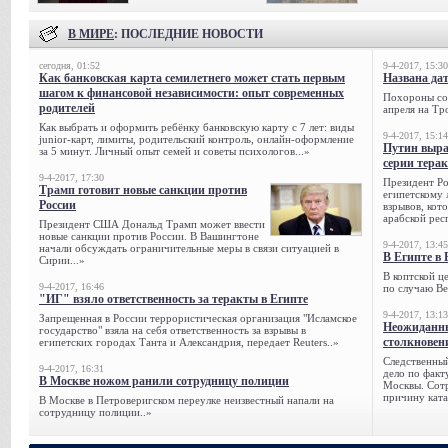
В МИРЕ
: ПОСЛЕДНИЕ НОВОСТИ
сегодня, 01:52
9-4-2017, 15:30
Как банковская карта семилетнего может стать первым
Названа да
шагом к финансовой независимости: опыт современных
Похороны сов
родителей
апреля на Тр
Как выбрать и оформить ребёнку банковскую карту с 7 лет: виды
9-4-2017, 15:14
junior-карт, лимиты, родительский контроль, онлайн-оформление
Путин выра
за 5 минут. Личный опыт семей и советы психологов...»
серии тера
9-4-2017, 17:30
Президент Р
Трамп готовит новые санкции против
египетскому 
России
взрывов, кот
арабской рес
Президент США Дональд Трамп может ввести
новые санкции против России. В Вашингтоне
9-4-2017, 13:45
начали обсуждать ограничительные меры в связи ситуацией в
В Египте в 
Сирии...»
В коптской ц
9-4-2017, 16:46
по случаю Ве
"ИГ" взяло ответственность за теракты в Египте
9-4-2017, 13:13
Запрещенная в России террористическая организация "Исламское
Неожиданны
государство" взяла на себя ответственность за взрывы в
столкновен
египетских городах Танта и Александрия, передает Reuters..»
Следственный
9-4-2017, 16:31
дело по факт
В Москве ножом ранили сотрудницу полиции
Москвы. Сотр
причину ката
В Москве в Петроверигском переулке неизвестный напали на
сотрудницу полиции..»