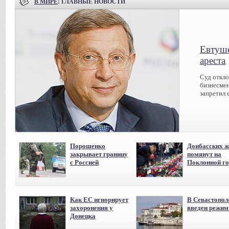
В МИРЕ
: ГЛАВНЫЕ НОВОСТИ
Евтуше
ареста
Суд откл
бизнесмен
запретил 
Порошенко
Донбасских ж
закрывает границу
помянут на
с Россией
Поклонной го
Как ЕС игнорирует
В Севастопол
захоронения у
введен режи
Донецка