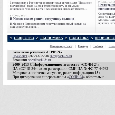
9-4-2017, 13:13
Запрещенная в России террористическая организация "Исламское
Неожиданны
государство" взяла на себя ответственность за взрывы в
столкновен
египетских городах Танта и Александрия, передает Reuters..»
Следственный
9-4-2017, 16:31
дело по факт
В Москве ножом ранили сотрудницу полиции
Москвы. Сотр
причину ката
В Москве в Петроверигском переулке неизвестный напали на
сотрудницу полиции..»
ОБЩЕСТВО
ЭКОНОМИКА
ПОЛИТИКА
ПРОИСШЕС
Фоторепортажи
|
Погода
|
Работа
|
Ком
Размещение рекламы в «СОЧИ 24»
Прайс-лист
, (8622) 37-62-16,
info@sochi-24.ru
Редакция:
news@sochi-24.ru
2009–2013 © Информационное агентство «СОЧИ 24»
ИА «СОЧИ 24», св-во регистрации СМИ ИА № ФС 77-44763
Материалы агентства могут содержать информацию
18+
При цитировании гиперссылка на «
СОЧИ 24
» обязательна.