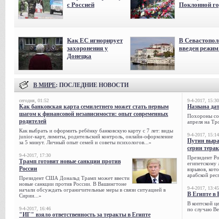
с Россией
Поклонной го
Как ЕС игнорирует
В Севастопол
захоронения у
введен режи
Донецка
В МИРЕ
: ПОСЛЕДНИЕ НОВОСТИ
сегодня, 01:52
9-4-2017, 15:30
Как банковская карта семилетнего может стать первым
Названа да
шагом к финансовой независимости: опыт современных
Похороны сов
родителей
апреля на Тр
Как выбрать и оформить ребёнку банковскую карту с 7 лет: виды
9-4-2017, 15:14
junior-карт, лимиты, родительский контроль, онлайн-оформление
Путин выра
за 5 минут. Личный опыт семей и советы психологов...»
серии тера
9-4-2017, 17:30
Президент Р
Трамп готовит новые санкции против
египетскому 
России
взрывов, кот
арабской рес
Президент США Дональд Трамп может ввести
новые санкции против России. В Вашингтоне
9-4-2017, 13:45
начали обсуждать ограничительные меры в связи ситуацией в
В Египте в 
Сирии...»
В коптской ц
9-4-2017, 16:46
по случаю Ве
"ИГ" взяло ответственность за теракты в Египте