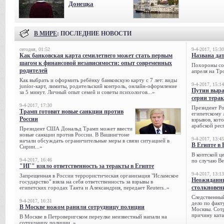
Донецка
В МИРЕ
: ПОСЛЕДНИЕ НОВОСТИ
сегодня, 01:52
9-4-2017, 15:30
Как банковская карта семилетнего может стать первым
Названа да
шагом к финансовой независимости: опыт современных
Похороны сов
родителей
апреля на Тр
Как выбрать и оформить ребёнку банковскую карту с 7 лет: виды
9-4-2017, 15:14
junior-карт, лимиты, родительский контроль, онлайн-оформление
Путин выра
за 5 минут. Личный опыт семей и советы психологов...»
серии тера
9-4-2017, 17:30
Президент Р
Трамп готовит новые санкции против
египетскому 
России
взрывов, кот
арабской рес
Президент США Дональд Трамп может ввести
новые санкции против России. В Вашингтоне
9-4-2017, 13:45
начали обсуждать ограничительные меры в связи ситуацией в
В Египте в 
Сирии...»
В коптской ц
9-4-2017, 16:46
по случаю Ве
"ИГ" взяло ответственность за теракты в Египте
9-4-2017, 13:13
Запрещенная в России террористическая организация "Исламское
Неожиданны
государство" взяла на себя ответственность за взрывы в
столкновен
египетских городах Танта и Александрия, передает Reuters..»
Следственный
9-4-2017, 16:31
дело по факт
В Москве ножом ранили сотрудницу полиции
Москвы. Сотр
причину ката
В Москве в Петроверигском переулке неизвестный напали на
сотрудницу полиции..»