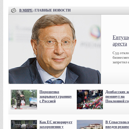
В МИРЕ
: ГЛАВНЫЕ НОВОСТИ
Евтуше
ареста
Суд откл
бизнесмен
запретил 
Порошенко
Донбасских ж
закрывает границу
помянут на
с Россией
Поклонной го
Как ЕС игнорирует
В Севастопол
захоронения у
введен режи