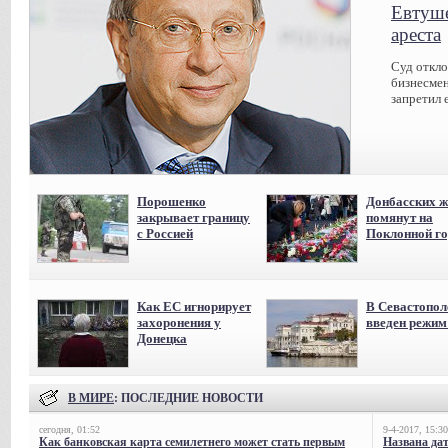
Евтуше
ареста
Суд откл
бизнесмен
запретил 
Порошенко
Донбасских ж
закрывает границу
помянут на
с Россией
Поклонной го
Как ЕС игнорирует
В Севастопол
захоронения у
введен режи
Донецка
В МИРЕ
: ПОСЛЕДНИЕ НОВОСТИ
сегодня, 01:52
9-4-2017, 15:30
Как банковская карта семилетнего может стать первым
Названа да