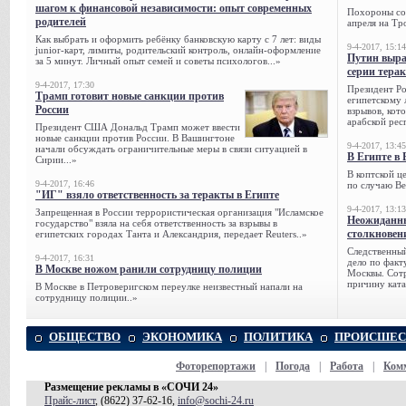
шагом к финансовой независимости: опыт современных
Похороны сов
родителей
апреля на Тр
Как выбрать и оформить ребёнку банковскую карту с 7 лет: виды
9-4-2017, 15:14
junior-карт, лимиты, родительский контроль, онлайн-оформление
Путин выра
за 5 минут. Личный опыт семей и советы психологов...»
серии тера
9-4-2017, 17:30
Президент Р
Трамп готовит новые санкции против
египетскому 
России
взрывов, кот
арабской рес
Президент США Дональд Трамп может ввести
новые санкции против России. В Вашингтоне
9-4-2017, 13:45
начали обсуждать ограничительные меры в связи ситуацией в
В Египте в 
Сирии...»
В коптской ц
9-4-2017, 16:46
по случаю Ве
"ИГ" взяло ответственность за теракты в Египте
9-4-2017, 13:13
Запрещенная в России террористическая организация "Исламское
Неожиданны
государство" взяла на себя ответственность за взрывы в
столкновен
египетских городах Танта и Александрия, передает Reuters..»
Следственный
9-4-2017, 16:31
дело по факт
В Москве ножом ранили сотрудницу полиции
Москвы. Сотр
причину ката
В Москве в Петроверигском переулке неизвестный напали на
сотрудницу полиции..»
ОБЩЕСТВО
ЭКОНОМИКА
ПОЛИТИКА
ПРОИСШЕС
Фоторепортажи
|
Погода
|
Работа
|
Ком
Размещение рекламы в «СОЧИ 24»
Прайс-лист
, (8622) 37-62-16,
info@sochi-24.ru