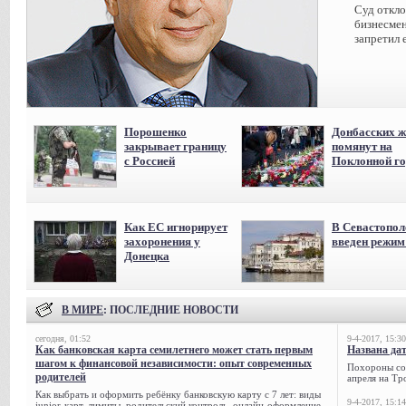
Суд откл
бизнесмен
запретил 
Порошенко
Донбасских ж
закрывает границу
помянут на
с Россией
Поклонной го
Как ЕС игнорирует
В Севастопол
захоронения у
введен режи
Донецка
В МИРЕ
: ПОСЛЕДНИЕ НОВОСТИ
сегодня, 01:52
9-4-2017, 15:30
Как банковская карта семилетнего может стать первым
Названа да
шагом к финансовой независимости: опыт современных
Похороны сов
родителей
апреля на Тр
Как выбрать и оформить ребёнку банковскую карту с 7 лет: виды
9-4-2017, 15:14
junior-карт, лимиты, родительский контроль, онлайн-оформление