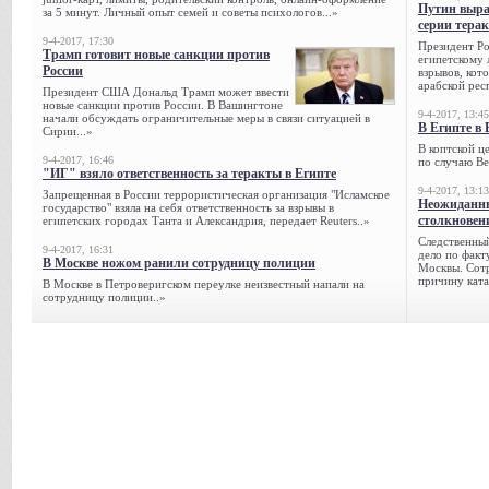
Путин выра
за 5 минут. Личный опыт семей и советы психологов...»
серии тера
9-4-2017, 17:30
Президент Р
Трамп готовит новые санкции против
египетскому 
России
взрывов, кот
арабской рес
Президент США Дональд Трамп может ввести
новые санкции против России. В Вашингтоне
9-4-2017, 13:45
начали обсуждать ограничительные меры в связи ситуацией в
В Египте в 
Сирии...»
В коптской ц
9-4-2017, 16:46
по случаю Ве
"ИГ" взяло ответственность за теракты в Египте
9-4-2017, 13:13
Запрещенная в России террористическая организация "Исламское
Неожиданны
государство" взяла на себя ответственность за взрывы в
столкновен
египетских городах Танта и Александрия, передает Reuters..»
Следственный
9-4-2017, 16:31
дело по факт
В Москве ножом ранили сотрудницу полиции
Москвы. Сотр
причину ката
В Москве в Петроверигском переулке неизвестный напали на
сотрудницу полиции..»