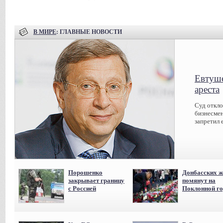
В МИРЕ
: ГЛАВНЫЕ НОВОСТИ
Евтуше
ареста
Суд откл
бизнесмен
запретил 
Порошенко
Донбасских ж
закрывает границу
помянут на
с Россией
Поклонной го