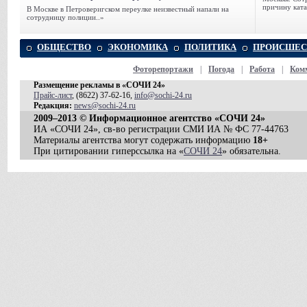
причину ката
В Москве в Петроверигском переулке неизвестный напали на
сотрудницу полиции..»
ОБЩЕСТВО
ЭКОНОМИКА
ПОЛИТИКА
ПРОИСШЕС
Фоторепортажи
|
Погода
|
Работа
|
Ком
Размещение рекламы в «СОЧИ 24»
Прайс-лист
, (8622) 37-62-16,
info@sochi-24.ru
Редакция:
news@sochi-24.ru
2009–2013 © Информационное агентство «СОЧИ 24»
ИА «СОЧИ 24», св-во регистрации СМИ ИА № ФС 77-44763
Материалы агентства могут содержать информацию
18+
При цитировании гиперссылка на «
СОЧИ 24
» обязательна.