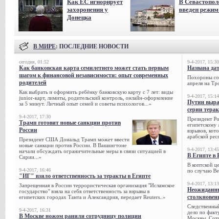
Как ЕС игнорирует
В Севастопол
захоронения у
введен режи
Донецка
В МИРЕ
: ПОСЛЕДНИЕ НОВОСТИ
сегодня, 01:52
9-4-2017, 15:30
Как банковская карта семилетнего может стать первым
Названа да
шагом к финансовой независимости: опыт современных
Похороны сов
родителей
апреля на Тр
Как выбрать и оформить ребёнку банковскую карту с 7 лет: виды
9-4-2017, 15:14
junior-карт, лимиты, родительский контроль, онлайн-оформление
Путин выра
за 5 минут. Личный опыт семей и советы психологов...»
серии тера
9-4-2017, 17:30
Президент Р
Трамп готовит новые санкции против
египетскому 
России
взрывов, кот
арабской рес
Президент США Дональд Трамп может ввести
новые санкции против России. В Вашингтоне
9-4-2017, 13:45
начали обсуждать ограничительные меры в связи ситуацией в
В Египте в 
Сирии...»
В коптской ц
9-4-2017, 16:46
по случаю Ве
"ИГ" взяло ответственность за теракты в Египте
9-4-2017, 13:13
Запрещенная в России террористическая организация "Исламское
Неожиданны
государство" взяла на себя ответственность за взрывы в
столкновен
египетских городах Танта и Александрия, передает Reuters..»
Следственный
9-4-2017, 16:31
дело по факт
В Москве ножом ранили сотрудницу полиции
Москвы. Сотр