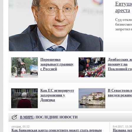
Евтуше
ареста
Суд откл
бизнесмен
запретил 
Порошенко
Донбасских ж
закрывает границу
помянут на
с Россией
Поклонной го
Как ЕС игнорирует
В Севастопол
захоронения у
введен режи
Донецка
В МИРЕ
: ПОСЛЕДНИЕ НОВОСТИ
сегодня, 01:52
9-4-2017, 15:30
Как банковская карта семилетнего может стать первым
Названа да