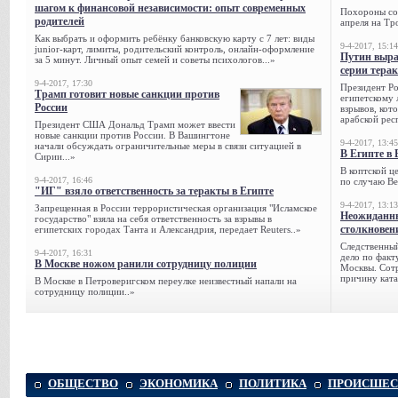
шагом к финансовой независимости: опыт современных
Похороны сов
родителей
апреля на Тр
Как выбрать и оформить ребёнку банковскую карту с 7 лет: виды
9-4-2017, 15:14
junior-карт, лимиты, родительский контроль, онлайн-оформление
Путин выра
за 5 минут. Личный опыт семей и советы психологов...»
серии тера
9-4-2017, 17:30
Президент Р
Трамп готовит новые санкции против
египетскому 
России
взрывов, кот
арабской рес
Президент США Дональд Трамп может ввести
новые санкции против России. В Вашингтоне
9-4-2017, 13:45
начали обсуждать ограничительные меры в связи ситуацией в
В Египте в 
Сирии...»
В коптской ц
9-4-2017, 16:46
по случаю Ве
"ИГ" взяло ответственность за теракты в Египте
9-4-2017, 13:13
Запрещенная в России террористическая организация "Исламское
Неожиданны
государство" взяла на себя ответственность за взрывы в
столкновен
египетских городах Танта и Александрия, передает Reuters..»
Следственный
9-4-2017, 16:31
дело по факт
В Москве ножом ранили сотрудницу полиции
Москвы. Сотр
причину ката
В Москве в Петроверигском переулке неизвестный напали на
сотрудницу полиции..»
ОБЩЕСТВО
ЭКОНОМИКА
ПОЛИТИКА
ПРОИСШЕС