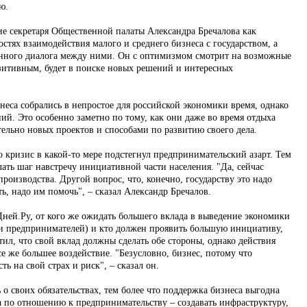
ю.
е секретаря Общественной палаты Александра Бречалова как
остях взаимодействия малого и среднего бизнеса с государством, а
енного диалога между ними. Он с оптимизмом смотрит на возможные
зитивным, будет в поиске новых решений и интересных
неса собрались в непростое для российской экономики время, однако
ий. Это особенно заметно по тому, как они даже во время отдыха
тельно новых проектов и способами по развитию своего дела.
о кризис в какой-то мере подстегнул предпринимательский азарт. Тем
лать шаг навстречу инициативной части населения. "Да, сейчас
роизводства. Другой вопрос, что, конечно, государству это надо
ь, надо им помочь", – сказал Александр Бречалов.
Дней.Ру, от кого же ожидать большего вклада в выведение экономики
или предпринимателей) и кто должен проявить большую инициативу,
ил, что свой вклад должны сделать обе стороны, однако действия
 же большее воздействие. "Безусловно, бизнес, потому что
ь на свой страх и риск", – сказал он.
 о своих обязательствах, тем более что поддержка бизнеса выгодна
а по отношению к предпринимательству – создавать инфраструктуру,