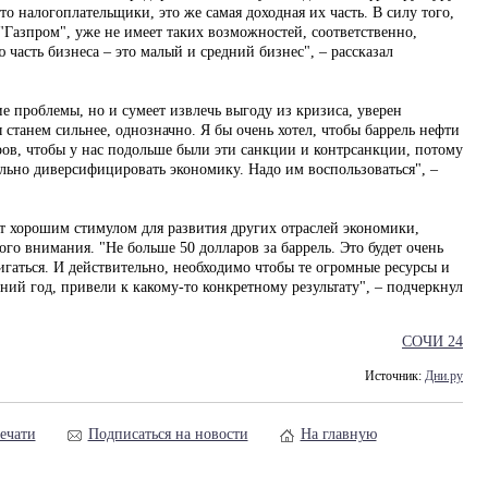
то налогоплательщики, это же самая доходная их часть. В силу того,
"Газпром", уже не имеет таких возможностей, соответственно,
 часть бизнеса – это малый и средний бизнес", – рассказал
е проблемы, но и сумеет извлечь выгоду из кризиса, уверен
станем сильнее, однозначно. Я бы очень хотел, чтобы баррель нефти
ров, чтобы у нас подольше были эти санкции и контрсанкции, потому
ально диверсифицировать экономику. Надо им воспользоваться", –
ет хорошим стимулом для развития других отраслей экономики,
ого внимания. "Не больше 50 долларов за баррель. Это будет очень
аться. И действительно, необходимо чтобы те огромные ресурсы и
ний год, привели к какому-то конкретному результату", – подчеркнул
СОЧИ 24
Источник:
Дни.ру
ечати
Подписаться на новости
На главную