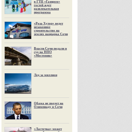
в ГТЦ «Газпром»
гостей ждет
развлекательная
программа
«Роза Хутор» ведет
незаконное
строительство на
землях нацпарка Сочи
Власти Сочи подали в
суд на НПО
«Мостовик»
Лед за миллион
Обама не поедет на
Олимпиаду в Сочи
«Ласточка» может