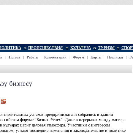
ПОЛИТИКА
ПРОИСШЕСТВИЯ
КУЛЬТУРА
ТУРИЗМ
СПОР
жи
|
Погода
|
Работа
|
Комментарии
|
Форум
|
Карта
|
Подписка
|
Р
зу бизнесу
я значительных успехов предприниматели собрались в здании
оссийском форуме "Бизнес-Успех". Даже в перерывах между мастер-
в кулуарах царит деловая атмосфера. Участники с интересом
 опытом, узнают последние изменения в законодательстве и политике