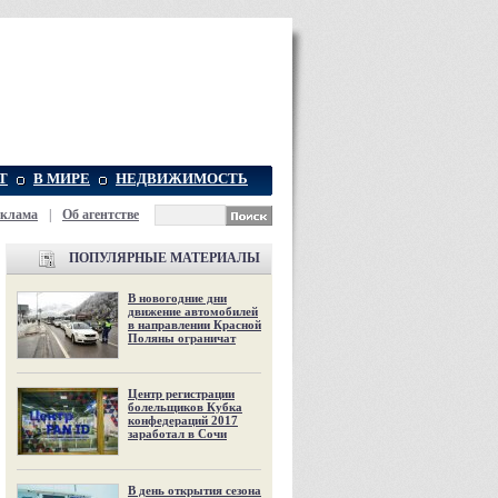
Т
В МИРЕ
НЕДВИЖИМОСТЬ
еклама
|
Об агентстве
ПОПУЛЯРНЫЕ МАТЕРИАЛЫ
В новогодние дни
движение автомобилей
в направлении Красной
Поляны ограничат
Центр регистрации
болельщиков Кубка
конфедераций 2017
заработал в Сочи
В день открытия сезона