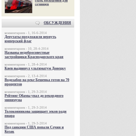
стать бесплатной для
сочинцев
ОБСУЖДЕНИЯ
комментариев - 1, 16-6-2014
Депутаты предложили вернуть
имперский флаг
комментариев - 10, 28-4-2014
Названы недобросовестные
застройщики Краснодарского края
комментариев - 1, 28-4-2014
Киев выдвинул ультиматум Донецку
комментариев - 2, 13-4-2014
Водозабор на реке Бешенка готов на 70
процентов
комментариев - 1, 29-3-2014
Рейтинг Обамы упал до рекордного
минимума
комментариев - 1, 29-3-2014
Толоконникова защищает зеков ради
пиара
комментариев - 1, 29-3-2014
Под санкции США попали Сечин и
Козак