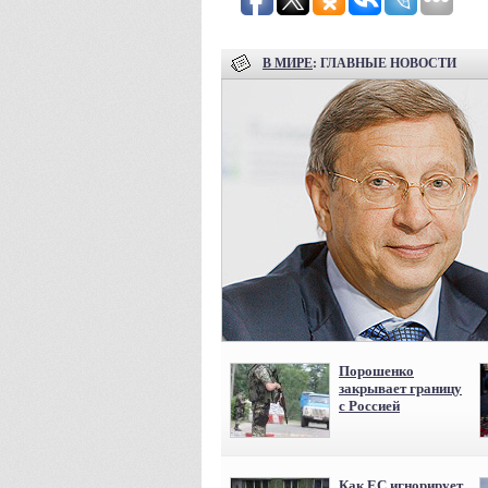
В МИРЕ
: ГЛАВНЫЕ НОВОСТИ
Порошенко
закрывает границу
с Россией
Как ЕС игнорирует