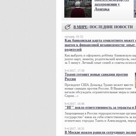
захоронения у
Донецка
В МИРЕ
: ПОСЛЕДНИЕ НОВОСТИ
сегодня, 01:52
Как банковская карта семилетнего может 
шагом к финансовой независимости: опыт
родителей
Как выбрать и оформить ребёнку банковскую кар
junior-карт, лимиты, родительский контроль, о
за 5 минут. Личный опыт семей и советы психол
9-4-2017, 17:30
Трамп готовит новые санкции против
России
Президент США Дональд Трамп может ввести
новые санкции против России. В Вашингтоне
начали обсуждать ограничительные меры в связ
Сирии...»
9-4-2017, 16:46
"ИГ" взяло ответственность за теракты в 
Запрещенная в России террористическая органи
государство" взяла на себя ответственность за в
египетских городах Танта и Александрия, переда
9-4-2017, 16:31
В Москве ножом ранили сотрудницу поли