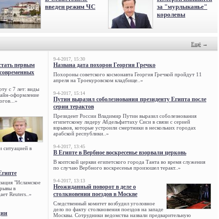
введен режим ЧС
за "мурлыканье"
королевы
Ещё
→
9-4-2017, 15:30
стать первым
Названа дата похорон Георгия Гречко
 современных
Похороны советского космонавта Георгия Гречкой пройдут 11
апреля на Троекуровском кладбище..»
ту с 7 лет: виды
9-4-2017, 15:14
нлайн-оформление
Путин выразил соболезнования президенту Египта после
огов...»
серии терактов
Президент России Владимир Путин выразил соболезнования
египетскому лидеру Абдельфаттаху Сиси в связи с серией
взрывов, которые устроили смертники в нескольких городах
арабской республики..»
9-4-2017, 13:45
и ситуацией в
В Египте в Вербное воскресенье взорвали церковь
В коптской церкви египетского города Танта во время служения
по случаю Вербного воскресенья произошел теракт..»
Египте
9-4-2017, 13:13
зация "Исламское
Неожиданный поворот в деле о
зрывы в
столкновении поездов в Москве
ет Reuters..»
Следственный комитет возбудил уголовное
дело по факту столкновения поездов на западе
ции
Москвы. Сотрудники ведомства назвали предварительную