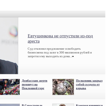
Евтушенкова не отпустили из-под
ареста
Суд отклонил предложение освободить
бизнесмена под залог в 300 миллионов рублей и
запретил ему выходить из дома...
Донбасских жертв
Полковник закрыл
помянут на
собой солдата от
Поклонной горе
взрыва
В Севастополе
Кэмерон извинится