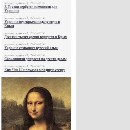
комментариев - 1, 28-3-2014
В Грузии вербуют наемников для
Украины
комментариев - 1, 27-3-2014
Украина перекрыла подачу воды в
Крым
комментариев - 1, 25-3-2014
Десятки тысяч армян вернутся в Крым
комментариев - 1, 20-3-2014
Украина сохраняет русский язык
комментариев - 1, 24-2-2014
Саакашвили допросят по десяти делам
комментариев - 1, 24-2-2014
Ким Чен Ын показал младшую сестру