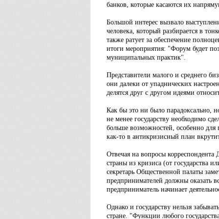
банков, которые касаются их напряму
Большой интерес вызвало выступлени
человека, который разбирается в тонк
также ратует за обеспечение полноц
итоги мероприятия: "Форум будет по
муниципальных практик".
Представители малого и среднего биз
они далеки от упаднических настроен
делятся друг с другом идеями относи
Как бы это ни было парадоксально, н
не менее государству необходимо сде
больше возможностей, особенно для п
как-то в антикризисный план вкрутит
Отвечая на вопросы корреспондента 
страны из кризиса (от государства 
секретарь Общественной палаты замет
предпринимателей должны оказать все
предприниматель начинает деятельност
Однако и государству нельзя забывать
стране. "Функции любого государств