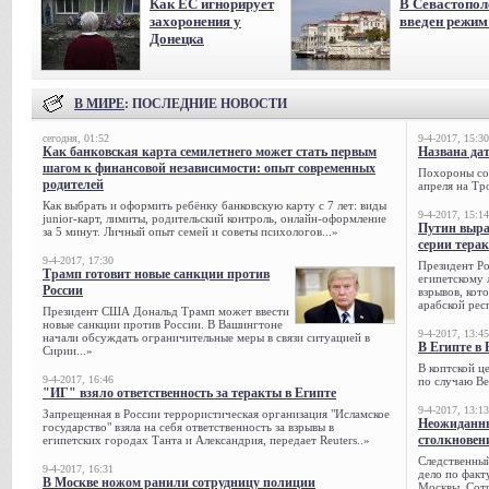
Как ЕС игнорирует
В Севастопол
захоронения у
введен режи
Донецка
В МИРЕ
: ПОСЛЕДНИЕ НОВОСТИ
сегодня, 01:52
9-4-2017, 15:30
Как банковская карта семилетнего может стать первым
Названа да
шагом к финансовой независимости: опыт современных
Похороны сов
родителей
апреля на Тр
Как выбрать и оформить ребёнку банковскую карту с 7 лет: виды
9-4-2017, 15:14
junior-карт, лимиты, родительский контроль, онлайн-оформление
Путин выра
за 5 минут. Личный опыт семей и советы психологов...»
серии тера
9-4-2017, 17:30
Президент Р
Трамп готовит новые санкции против
египетскому 
России
взрывов, кот
арабской рес
Президент США Дональд Трамп может ввести
новые санкции против России. В Вашингтоне
9-4-2017, 13:45
начали обсуждать ограничительные меры в связи ситуацией в
В Египте в 
Сирии...»
В коптской ц
9-4-2017, 16:46
по случаю Ве
"ИГ" взяло ответственность за теракты в Египте
9-4-2017, 13:13
Запрещенная в России террористическая организация "Исламское
Неожиданны
государство" взяла на себя ответственность за взрывы в
столкновен
египетских городах Танта и Александрия, передает Reuters..»
Следственный
9-4-2017, 16:31
дело по факт
В Москве ножом ранили сотрудницу полиции
Москвы. Сотр