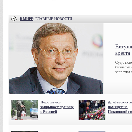
В МИРЕ
: ГЛАВНЫЕ НОВОСТИ
Евтуше
ареста
Суд откл
бизнесмен
запретил 
Порошенко
Донбасских ж
закрывает границу
помянут на
с Россией
Поклонной го