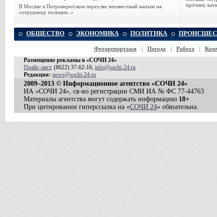
причину ката
В Москве в Петроверигском переулке неизвестный напали на
сотрудницу полиции..»
ОБЩЕСТВО
ЭКОНОМИКА
ПОЛИТИКА
ПРОИСШЕС
Фоторепортажи
|
Погода
|
Работа
|
Ком
Размещение рекламы в «СОЧИ 24»
Прайс-лист
, (8622) 37-62-16,
info@sochi-24.ru
Редакция:
news@sochi-24.ru
2009–2013 © Информационное агентство «СОЧИ 24»
ИА «СОЧИ 24», св-во регистрации СМИ ИА № ФС 77-44763
Материалы агентства могут содержать информацию
18+
При цитировании гиперссылка на «
СОЧИ 24
» обязательна.