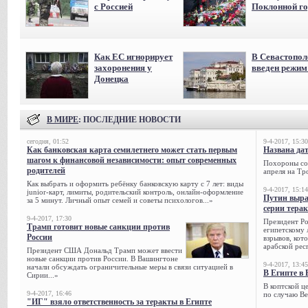
с Россией
Поклонной го
Как ЕС игнорирует
В Севастопол
захоронения у
введен режи
Донецка
В МИРЕ
: ПОСЛЕДНИЕ НОВОСТИ
сегодня, 01:52
9-4-2017, 15:30
Как банковская карта семилетнего может стать первым
Названа да
шагом к финансовой независимости: опыт современных
Похороны сов
родителей
апреля на Тр
Как выбрать и оформить ребёнку банковскую карту с 7 лет: виды
9-4-2017, 15:14
junior-карт, лимиты, родительский контроль, онлайн-оформление
Путин выра
за 5 минут. Личный опыт семей и советы психологов...»
серии тера
9-4-2017, 17:30
Президент Р
Трамп готовит новые санкции против
египетскому 
России
взрывов, кот
арабской рес
Президент США Дональд Трамп может ввести
новые санкции против России. В Вашингтоне
9-4-2017, 13:45
начали обсуждать ограничительные меры в связи ситуацией в
В Египте в 
Сирии...»
В коптской ц
9-4-2017, 16:46
по случаю Ве
"ИГ" взяло ответственность за теракты в Египте