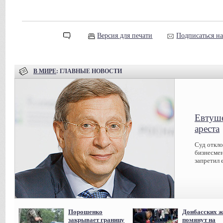
Версия для печати
Подписаться н
В МИРЕ
: ГЛАВНЫЕ НОВОСТИ
Евтуше
ареста
Суд откл
бизнесмен
запретил 
Порошенко
Донбасских ж
закрывает границу
помянут на