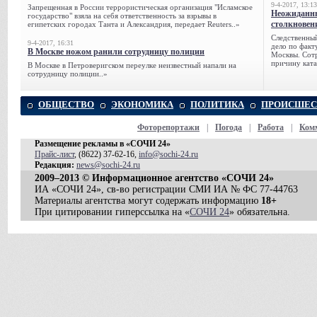
9-4-2017, 13:13
Запрещенная в России террористическая организация "Исламское
Неожиданны
государство" взяла на себя ответственность за взрывы в
столкновен
египетских городах Танта и Александрия, передает Reuters..»
Следственный
9-4-2017, 16:31
дело по факт
В Москве ножом ранили сотрудницу полиции
Москвы. Сотр
причину ката
В Москве в Петроверигском переулке неизвестный напали на
сотрудницу полиции..»
ОБЩЕСТВО
ЭКОНОМИКА
ПОЛИТИКА
ПРОИСШЕС
Фоторепортажи
|
Погода
|
Работа
|
Ком
Размещение рекламы в «СОЧИ 24»
Прайс-лист
, (8622) 37-62-16,
info@sochi-24.ru
Редакция:
news@sochi-24.ru
2009–2013 © Информационное агентство «СОЧИ 24»
ИА «СОЧИ 24», св-во регистрации СМИ ИА № ФС 77-44763
Материалы агентства могут содержать информацию
18+
При цитировании гиперссылка на «
СОЧИ 24
» обязательна.