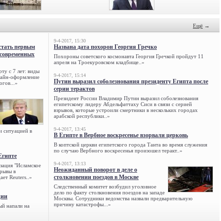
Ещё
→
9-4-2017, 15:30
стать первым
Названа дата похорон Георгия Гречко
 современных
Похороны советского космонавта Георгия Гречкой пройдут 11
апреля на Троекуровском кладбище..»
ту с 7 лет: виды
9-4-2017, 15:14
нлайн-оформление
Путин выразил соболезнования президенту Египта после
огов...»
серии терактов
Президент России Владимир Путин выразил соболезнования
египетскому лидеру Абдельфаттаху Сиси в связи с серией
взрывов, которые устроили смертники в нескольких городах
арабской республики..»
9-4-2017, 13:45
и ситуацией в
В Египте в Вербное воскресенье взорвали церковь
В коптской церкви египетского города Танта во время служения
по случаю Вербного воскресенья произошел теракт..»
Египте
9-4-2017, 13:13
зация "Исламское
Неожиданный поворот в деле о
зрывы в
столкновении поездов в Москве
ет Reuters..»
Следственный комитет возбудил уголовное
дело по факту столкновения поездов на западе
ции
Москвы. Сотрудники ведомства назвали предварительную
причину катастрофы...»
ый напали на