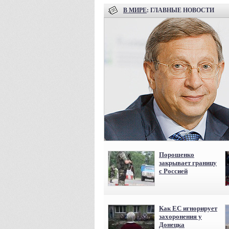
В МИРЕ
: ГЛАВНЫЕ НОВОСТИ
Порошенко
закрывает границу
с Россией
Как ЕС игнорирует
захоронения у
Донецка