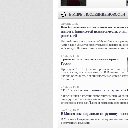
В МИРЕ
: ПОСЛЕДНИЕ НОВОСТИ
сегодня, 01:52
Как банковская карта семилетнего может 
шагом к финансовой независимости: опыт
родителей
Как выбрать и оформить ребёнку банковскую кар
junior-карт, лимиты, родительский контроль, о
за 5 минут. Личный опыт семей и советы психол
9-4-2017, 17:30
Трамп готовит новые санкции против
России
Президент США Дональд Трамп может ввести
новые санкции против России. В Вашингтоне
начали обсуждать ограничительные меры в связ
Сирии...»
9-4-2017, 16:46
"ИГ" взяло ответственность за теракты в 
Запрещенная в России террористическая органи
государство" взяла на себя ответственность за в
египетских городах Танта и Александрия, переда
9-4-2017, 16:31
В Москве ножом ранили сотрудницу поли
В Москве в Петроверигском переулке неизвестн
сотрудницу полиции..»