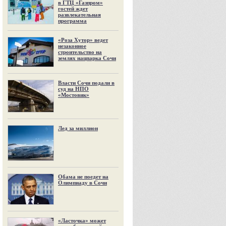
в ГТЦ «Газпром»
гостей ждет
развлекательная
программа
«Роза Хутор» ведет
незаконное
строительство на
землях нацпарка Сочи
Власти Сочи подали в
суд на НПО
«Мостовик»
Лед за миллион
Обама не поедет на
Олимпиаду в Сочи
«Ласточка» может