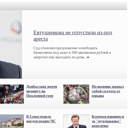
Евтушенкова не отпустили из-под
ареста
Суд отклонил предложение освободить
бизнесмена под залог в 300 миллионов рублей и
запретил ему выходить из дома...
Донбасских жертв
Полковник закрыл
помянут на
собой солдата от
Поклонной горе
взрыва
В Севастополе
Кэмерон извинится
введен режим ЧС
за "мурлыканье"
королевы