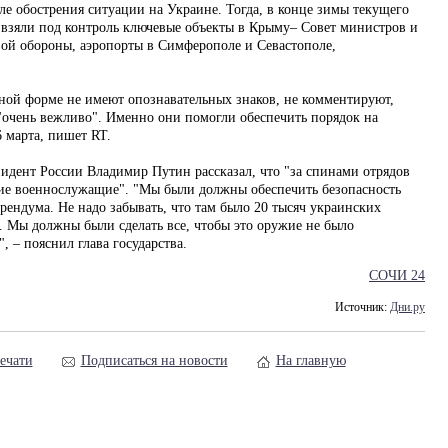
е обострения ситуации на Украине. Тогда, в конце зимы текущего
 взяли под контроль ключевые объекты в Крыму– Совет министров и
вой обороны, аэропорты в Симферополе и Севастополе,
ной форме не имеют опознавательных знаков, не комментируют,
 "очень вежливо". Именно они помогли обеспечить порядок на
 марта, пишет RT.
идент России Владимир Путин рассказал, что "за спинами отрядов
ие военнослужащие". "Мы были должны обеспечить безопасность
ендума. Не надо забывать, что там было 20 тысяч украинских
 Мы должны были сделать все, чтобы это оружие не было
 – пояснил глава государства.
СОЧИ 24
Источник:
Дни.ру
ечати
Подписаться на новости
На главную