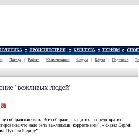
ПОЛИТИКА
ПРОИСШЕСТВИЯ
КУЛЬТУРА
ТУРИЗМ
СПОР
жи
|
Погода
|
Работа
|
Комментарии
|
Форум
|
Карта
|
Подписка
|
Р
ение "вежливых людей"
 не собирался воевать. Все собирались защитить и предотвратить.
ктированы, что надо быть вежливыми, корректными", – сказал Сергей
м. Путь на Родину".