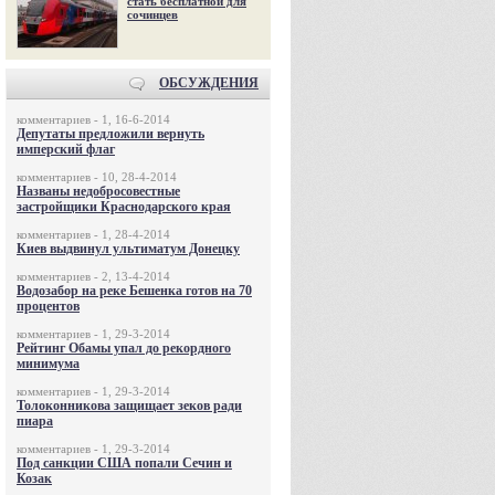
стать бесплатной для
сочинцев
ОБСУЖДЕНИЯ
комментариев - 1, 16-6-2014
Депутаты предложили вернуть
имперский флаг
комментариев - 10, 28-4-2014
Названы недобросовестные
застройщики Краснодарского края
комментариев - 1, 28-4-2014
Киев выдвинул ультиматум Донецку
комментариев - 2, 13-4-2014
Водозабор на реке Бешенка готов на 70
процентов
комментариев - 1, 29-3-2014
Рейтинг Обамы упал до рекордного
минимума
комментариев - 1, 29-3-2014
Толоконникова защищает зеков ради
пиара
комментариев - 1, 29-3-2014
Под санкции США попали Сечин и
Козак