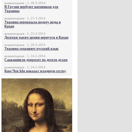
комментариев - 1, 28-3-2014
В Грузии вербуют наемников для
Украины
комментариев - 1, 27-3-2014
Украина перекрыла подачу воды в
Крым
комментариев - 1, 25-3-2014
Десятки тысяч армян вернутся в Крым
комментариев - 1, 20-3-2014
Украина сохраняет русский язык
комментариев - 1, 24-2-2014
Саакашвили допросят по десяти делам
комментариев - 1, 24-2-2014
Ким Чен Ын показал младшую сестру