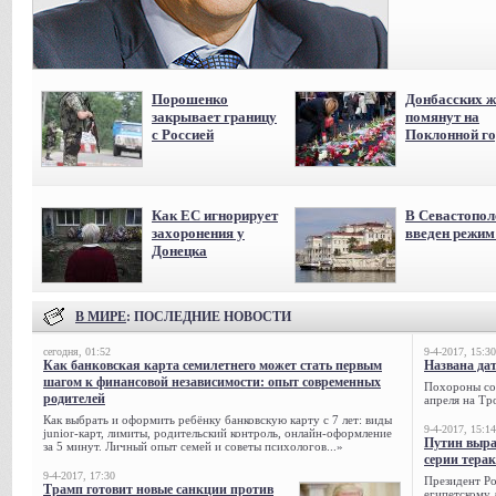
Порошенко
Донбасских ж
закрывает границу
помянут на
с Россией
Поклонной го
Как ЕС игнорирует
В Севастопол
захоронения у
введен режи
Донецка
В МИРЕ
: ПОСЛЕДНИЕ НОВОСТИ
сегодня, 01:52
9-4-2017, 15:30
Как банковская карта семилетнего может стать первым
Названа да
шагом к финансовой независимости: опыт современных
Похороны сов
родителей
апреля на Тр
Как выбрать и оформить ребёнку банковскую карту с 7 лет: виды
9-4-2017, 15:14
junior-карт, лимиты, родительский контроль, онлайн-оформление
Путин выра
за 5 минут. Личный опыт семей и советы психологов...»
серии тера
9-4-2017, 17:30
Президент Р
Трамп готовит новые санкции против
египетскому 