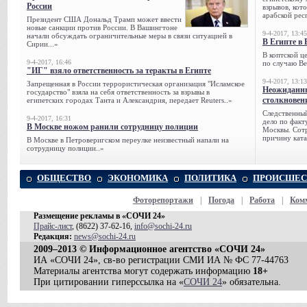
России
взрывов, кот
арабской рес
Президент США Дональд Трамп может ввести
новые санкции против России. В Вашингтоне
9-4-2017, 13:45
начали обсуждать ограничительные меры в связи ситуацией в
В Египте в 
Сирии...»
В коптской ц
9-4-2017, 16:46
по случаю Ве
"ИГ" взяло ответственность за теракты в Египте
9-4-2017, 13:13
Запрещенная в России террористическая организация "Исламское
Неожиданны
государство" взяла на себя ответственность за взрывы в
столкновен
египетских городах Танта и Александрия, передает Reuters..»
Следственный
9-4-2017, 16:31
дело по факт
В Москве ножом ранили сотрудницу полиции
Москвы. Сотр
причину ката
В Москве в Петроверигском переулке неизвестный напали на
сотрудницу полиции..»
ОБЩЕСТВО
ЭКОНОМИКА
ПОЛИТИКА
ПРОИСШЕС
Фоторепортажи
|
Погода
|
Работа
|
Ком
Размещение рекламы в «СОЧИ 24»
Прайс-лист
, (8622) 37-62-16,
info@sochi-24.ru
Редакция:
news@sochi-24.ru
2009–2013 © Информационное агентство «СОЧИ 24»
ИА «СОЧИ 24», св-во регистрации СМИ ИА № ФС 77-44763
Материалы агентства могут содержать информацию
18+
При цитировании гиперссылка на «
СОЧИ 24
» обязательна.