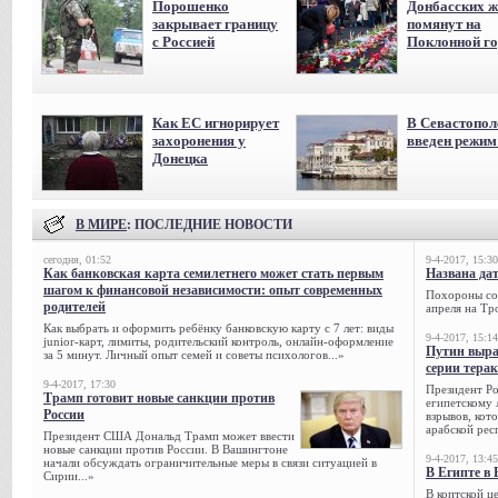
Порошенко
Донбасских ж
закрывает границу
помянут на
с Россией
Поклонной го
Как ЕС игнорирует
В Севастопол
захоронения у
введен режи
Донецка
В МИРЕ
: ПОСЛЕДНИЕ НОВОСТИ
сегодня, 01:52
9-4-2017, 15:30
Как банковская карта семилетнего может стать первым
Названа да
шагом к финансовой независимости: опыт современных
Похороны сов
родителей
апреля на Тр
Как выбрать и оформить ребёнку банковскую карту с 7 лет: виды
9-4-2017, 15:14
junior-карт, лимиты, родительский контроль, онлайн-оформление
Путин выра
за 5 минут. Личный опыт семей и советы психологов...»
серии тера
9-4-2017, 17:30
Президент Р
Трамп готовит новые санкции против
египетскому 
России
взрывов, кот
арабской рес
Президент США Дональд Трамп может ввести
новые санкции против России. В Вашингтоне
9-4-2017, 13:45
начали обсуждать ограничительные меры в связи ситуацией в
В Египте в 
Сирии...»
В коптской ц