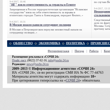
9-4-2017, 16:46
по случаю Ве
"ИГ" взяло ответственность за теракты в Египте
9-4-2017, 13:13
Запрещенная в России террористическая организация "Исламское
Неожиданны
государство" взяла на себя ответственность за взрывы в
столкновен
египетских городах Танта и Александрия, передает Reuters..»
Следственный
9-4-2017, 16:31
дело по факт
В Москве ножом ранили сотрудницу полиции
Москвы. Сотр
причину ката
В Москве в Петроверигском переулке неизвестный напали на
сотрудницу полиции..»
ОБЩЕСТВО
ЭКОНОМИКА
ПОЛИТИКА
ПРОИСШЕС
Фоторепортажи
|
Погода
|
Работа
|
Ком
Размещение рекламы в «СОЧИ 24»
Прайс-лист
, (8622) 37-62-16,
info@sochi-24.ru
Редакция:
news@sochi-24.ru
2009–2013 © Информационное агентство «СОЧИ 24»
ИА «СОЧИ 24», св-во регистрации СМИ ИА № ФС 77-44763
Материалы агентства могут содержать информацию
18+
При цитировании гиперссылка на «
СОЧИ 24
» обязательна.