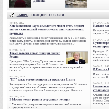
Донецка
В МИРЕ
: ПОСЛЕДНИЕ НОВОСТИ
сегодня, 01:52
9-4-2017, 15:30
Как банковская карта семилетнего может стать первым
Названа да
шагом к финансовой независимости: опыт современных
Похороны сов
родителей
апреля на Тр
Как выбрать и оформить ребёнку банковскую карту с 7 лет: виды
9-4-2017, 15:14
junior-карт, лимиты, родительский контроль, онлайн-оформление
Путин выра
за 5 минут. Личный опыт семей и советы психологов...»
серии тера
9-4-2017, 17:30
Президент Р
Трамп готовит новые санкции против
египетскому 
России
взрывов, кот
арабской рес
Президент США Дональд Трамп может ввести
новые санкции против России. В Вашингтоне
9-4-2017, 13:45
начали обсуждать ограничительные меры в связи ситуацией в
В Египте в 
Сирии...»
В коптской ц
9-4-2017, 16:46
по случаю Ве
"ИГ" взяло ответственность за теракты в Египте
9-4-2017, 13:13
Запрещенная в России террористическая организация "Исламское
Неожиданны
государство" взяла на себя ответственность за взрывы в
столкновен
египетских городах Танта и Александрия, передает Reuters..»
Следственный
9-4-2017, 16:31
дело по факт
В Москве ножом ранили сотрудницу полиции
Москвы. Сотр
причину ката
В Москве в Петроверигском переулке неизвестный напали на
сотрудницу полиции..»