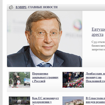
В МИРЕ
: ГЛАВНЫЕ НОВОСТИ
Евтуше
ареста
Суд откл
бизнесмен
запретил 
Порошенко
Донбасских ж
закрывает границу
помянут на
с Россией
Поклонной го
Как ЕС игнорирует
В Севастопол
захоронения у
введен режи