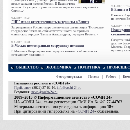
Президент США Дональд Трамп может ввести
новые санкции против России. В Вашингтоне
9-4-2017, 13:45
начали обсуждать ограничительные меры в связи ситуацией в
В Египте в 
Сирии...»
В коптской ц
9-4-2017, 16:46
по случаю Ве
"ИГ" взяло ответственность за теракты в Египте
9-4-2017, 13:13
Запрещенная в России террористическая организация "Исламское
Неожиданны
государство" взяла на себя ответственность за взрывы в
столкновен
египетских городах Танта и Александрия, передает Reuters..»
Следственный
9-4-2017, 16:31
дело по факт
В Москве ножом ранили сотрудницу полиции
Москвы. Сотр
причину ката
В Москве в Петроверигском переулке неизвестный напали на
сотрудницу полиции..»
ОБЩЕСТВО
ЭКОНОМИКА
ПОЛИТИКА
ПРОИСШЕС
Фоторепортажи
|
Погода
|
Работа
|
Ком
Размещение рекламы в «СОЧИ 24»
Прайс-лист
, (8622) 37-62-16,
info@sochi-24.ru
Редакция:
news@sochi-24.ru
2009–2013 © Информационное агентство «СОЧИ 24»
ИА «СОЧИ 24», св-во регистрации СМИ ИА № ФС 77-44763
Материалы агентства могут содержать информацию
18+
При цитировании гиперссылка на «
СОЧИ 24
» обязательна.