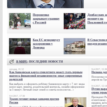
Порошенко
Донбасских ж
закрывает границу
помянут на
с Россией
Поклонной го
Как ЕС игнорирует
В Севастопол
захоронения у
введен режи
Донецка
В МИРЕ
: ПОСЛЕДНИЕ НОВОСТИ
сегодня, 01:52
9-4-2017, 15:30
Как банковская карта семилетнего может стать первым
Названа да
шагом к финансовой независимости: опыт современных
Похороны сов
родителей
апреля на Тр
Как выбрать и оформить ребёнку банковскую карту с 7 лет: виды
9-4-2017, 15:14
junior-карт, лимиты, родительский контроль, онлайн-оформление
Путин выра
за 5 минут. Личный опыт семей и советы психологов...»
серии тера
9-4-2017, 17:30
Президент Р
Трамп готовит новые санкции против
египетскому 
России
взрывов, кот
арабской рес