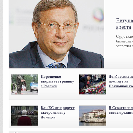
Евтуше
ареста
Суд откл
бизнесмен
запретил 
Порошенко
Донбасских ж
закрывает границу
помянут на
с Россией
Поклонной го
Как ЕС игнорирует
В Севастопол
захоронения у
введен режи
Донецка