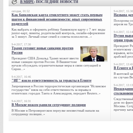
В МИРЕ
: ПОСЛЕДНИЕ НОВОСТИ
сегодня, 01:52
9-4-2017, 15:30
Как банковская карта семилетнего может стать первым
Названа да
шагом к финансовой независимости: опыт современных
Похороны сов
родителей
апреля на Тр
Как выбрать и оформить ребёнку банковскую карту с 7 лет: виды
9-4-2017, 15:14
junior-карт, лимиты, родительский контроль, онлайн-оформление
Путин выра
за 5 минут. Личный опыт семей и советы психологов...»
серии тера
9-4-2017, 17:30
Президент Р
Трамп готовит новые санкции против
египетскому 
России
взрывов, кот
арабской рес
Президент США Дональд Трамп может ввести
новые санкции против России. В Вашингтоне
9-4-2017, 13:45
начали обсуждать ограничительные меры в связи ситуацией в
В Египте в 
Сирии...»
В коптской ц
9-4-2017, 16:46
по случаю Ве
"ИГ" взяло ответственность за теракты в Египте
9-4-2017, 13:13
Запрещенная в России террористическая организация "Исламское
Неожиданны
государство" взяла на себя ответственность за взрывы в
столкновен
египетских городах Танта и Александрия, передает Reuters..»
Следственный
9-4-2017, 16:31
дело по факт
В Москве ножом ранили сотрудницу полиции
Москвы. Сотр
причину ката
В Москве в Петроверигском переулке неизвестный напали на
сотрудницу полиции..»