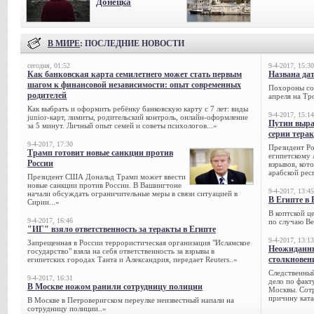
Донецка
В МИРЕ
: ПОСЛЕДНИЕ НОВОСТИ
сегодня, 01:52
9-4-2017, 15:30
Как банковская карта семилетнего может стать первым
Названа да
шагом к финансовой независимости: опыт современных
Похороны сов
родителей
апреля на Тр
Как выбрать и оформить ребёнку банковскую карту с 7 лет: виды
9-4-2017, 15:14
junior-карт, лимиты, родительский контроль, онлайн-оформление
Путин выра
за 5 минут. Личный опыт семей и советы психологов...»
серии тера
9-4-2017, 17:30
Президент Р
Трамп готовит новые санкции против
египетскому 
России
взрывов, кот
арабской рес
Президент США Дональд Трамп может ввести
новые санкции против России. В Вашингтоне
9-4-2017, 13:45
начали обсуждать ограничительные меры в связи ситуацией в
В Египте в 
Сирии...»
В коптской ц
9-4-2017, 16:46
по случаю Ве
"ИГ" взяло ответственность за теракты в Египте
9-4-2017, 13:13
Запрещенная в России террористическая организация "Исламское
Неожиданны
государство" взяла на себя ответственность за взрывы в
столкновен
египетских городах Танта и Александрия, передает Reuters..»
Следственный
9-4-2017, 16:31
дело по факт
В Москве ножом ранили сотрудницу полиции
Москвы. Сотр
причину ката
В Москве в Петроверигском переулке неизвестный напали на
сотрудницу полиции..»