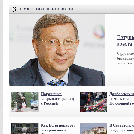
В МИРЕ
: ГЛАВНЫЕ НОВОСТИ
Евтуше
ареста
Суд откл
бизнесмен
запретил 
Порошенко
Донбасских ж
закрывает границу
помянут на
с Россией
Поклонной го
Как ЕС игнорирует
В Севастопол
захоронения у
введен режи