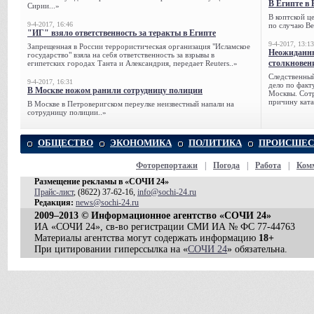
В Египте в 
Сирии...»
В коптской ц
9-4-2017, 16:46
по случаю Ве
"ИГ" взяло ответственность за теракты в Египте
9-4-2017, 13:13
Запрещенная в России террористическая организация "Исламское
Неожиданны
государство" взяла на себя ответственность за взрывы в
столкновен
египетских городах Танта и Александрия, передает Reuters..»
Следственный
9-4-2017, 16:31
дело по факт
В Москве ножом ранили сотрудницу полиции
Москвы. Сотр
причину ката
В Москве в Петроверигском переулке неизвестный напали на
сотрудницу полиции..»
ОБЩЕСТВО
ЭКОНОМИКА
ПОЛИТИКА
ПРОИСШЕС
Фоторепортажи
|
Погода
|
Работа
|
Ком
Размещение рекламы в «СОЧИ 24»
Прайс-лист
, (8622) 37-62-16,
info@sochi-24.ru
Редакция:
news@sochi-24.ru
2009–2013 © Информационное агентство «СОЧИ 24»
ИА «СОЧИ 24», св-во регистрации СМИ ИА № ФС 77-44763
Материалы агентства могут содержать информацию
18+
При цитировании гиперссылка на «
СОЧИ 24
» обязательна.