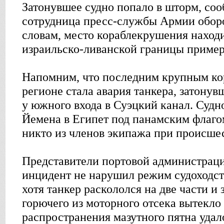
Затонувшее судно попало в шторм, с
сотрудница пресс-службы Армии обор
словам, место кораблекрушения находи
израильско-ливанской границы примерн
Напомним, что последним крупным ко
регионе стала авария танкера, затонувш
у южного входа в Суэцкий канал. Судн
Йемена в Египет под панамским флаго
никто из членов экипажа при происшес
Представители портовой администраци
инцидент не нарушил режим судоходст
хотя танкер раскололся на две части и 
горючего из моторного отсека вытекло 
распространения мазутного пятна удал