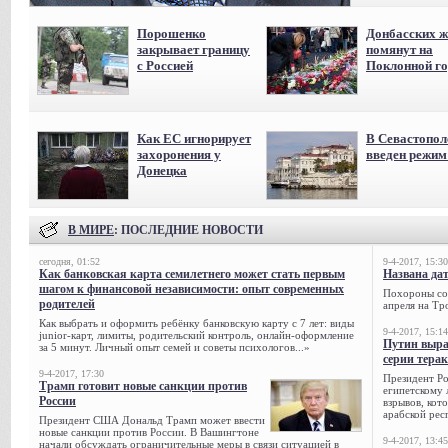
Порошенко
Донбасских ж
закрывает границу
помянут на
с Россией
Поклонной го
Как ЕС игнорирует
В Севастопол
захоронения у
введен режи
Донецка
В МИРЕ
: ПОСЛЕДНИЕ НОВОСТИ
сегодня, 01:52
9-4-2017, 15:30
Как банковская карта семилетнего может стать первым
Названа да
шагом к финансовой независимости: опыт современных
Похороны сов
родителей
апреля на Тр
Как выбрать и оформить ребёнку банковскую карту с 7 лет: виды
9-4-2017, 15:14
junior-карт, лимиты, родительский контроль, онлайн-оформление
Путин выра
за 5 минут. Личный опыт семей и советы психологов...»
серии тера
9-4-2017, 17:30
Президент Р
Трамп готовит новые санкции против
египетскому 
России
взрывов, кот
арабской рес
Президент США Дональд Трамп может ввести
новые санкции против России. В Вашингтоне
9-4-2017, 13:45
начали обсуждать ограничительные меры в связи ситуацией в