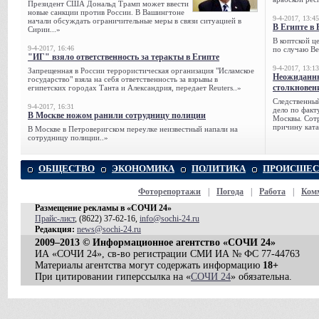
Президент США Дональд Трамп может ввести
новые санкции против России. В Вашингтоне
9-4-2017, 13:45
начали обсуждать ограничительные меры в связи ситуацией в
В Египте в 
Сирии...»
В коптской ц
9-4-2017, 16:46
по случаю Ве
"ИГ" взяло ответственность за теракты в Египте
9-4-2017, 13:13
Запрещенная в России террористическая организация "Исламское
Неожиданны
государство" взяла на себя ответственность за взрывы в
столкновен
египетских городах Танта и Александрия, передает Reuters..»
Следственный
9-4-2017, 16:31
дело по факт
В Москве ножом ранили сотрудницу полиции
Москвы. Сотр
причину ката
В Москве в Петроверигском переулке неизвестный напали на
сотрудницу полиции..»
ОБЩЕСТВО
ЭКОНОМИКА
ПОЛИТИКА
ПРОИСШЕС
Фоторепортажи
|
Погода
|
Работа
|
Ком
Размещение рекламы в «СОЧИ 24»
Прайс-лист
, (8622) 37-62-16,
info@sochi-24.ru
Редакция:
news@sochi-24.ru
2009–2013 © Информационное агентство «СОЧИ 24»
ИА «СОЧИ 24», св-во регистрации СМИ ИА № ФС 77-44763
Материалы агентства могут содержать информацию
18+
При цитировании гиперссылка на «
СОЧИ 24
» обязательна.