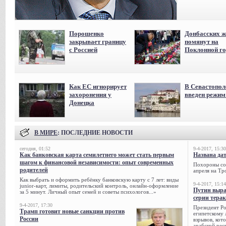
Порошенко
Донбасских ж
закрывает границу
помянут на
с Россией
Поклонной го
Как ЕС игнорирует
В Севастопол
захоронения у
введен режи
Донецка
В МИРЕ
: ПОСЛЕДНИЕ НОВОСТИ
сегодня, 01:52
9-4-2017, 15:30
Как банковская карта семилетнего может стать первым
Названа да
шагом к финансовой независимости: опыт современных
Похороны сов
родителей
апреля на Тр
Как выбрать и оформить ребёнку банковскую карту с 7 лет: виды
9-4-2017, 15:14
junior-карт, лимиты, родительский контроль, онлайн-оформление
Путин выра
за 5 минут. Личный опыт семей и советы психологов...»
серии тера
9-4-2017, 17:30
Президент Р
Трамп готовит новые санкции против
египетскому 
России
взрывов, кот
арабской рес