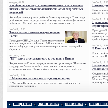
сегодня, 01:52
9-4-2017, 15:30
Как банковская карта семилетнего может стать первым
Названа да
шагом к финансовой независимости: опыт современных
Похороны сов
родителей
апреля на Тр
Как выбрать и оформить ребёнку банковскую карту с 7 лет: виды
9-4-2017, 15:14
junior-карт, лимиты, родительский контроль, онлайн-оформление
Путин выра
за 5 минут. Личный опыт семей и советы психологов...»
серии тера
9-4-2017, 17:30
Президент Р
Трамп готовит новые санкции против
египетскому 
России
взрывов, кот
арабской рес
Президент США Дональд Трамп может ввести
новые санкции против России. В Вашингтоне
9-4-2017, 13:45
начали обсуждать ограничительные меры в связи ситуацией в
В Египте в 
Сирии...»
В коптской ц
9-4-2017, 16:46
по случаю Ве
"ИГ" взяло ответственность за теракты в Египте
9-4-2017, 13:13
Запрещенная в России террористическая организация "Исламское
Неожиданны
государство" взяла на себя ответственность за взрывы в
столкновен
египетских городах Танта и Александрия, передает Reuters..»
Следственный
9-4-2017, 16:31
дело по факт
В Москве ножом ранили сотрудницу полиции
Москвы. Сотр
причину ката
В Москве в Петроверигском переулке неизвестный напали на
сотрудницу полиции..»
ОБЩЕСТВО
ЭКОНОМИКА
ПОЛИТИКА
ПРОИСШЕС