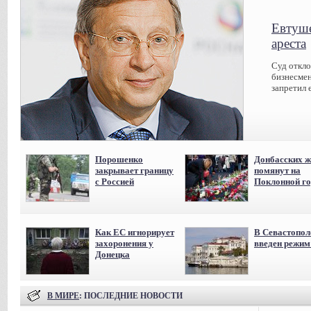
Евтуше
ареста
Суд откл
бизнесмен
запретил 
Порошенко
Донбасских ж
закрывает границу
помянут на
с Россией
Поклонной го
Как ЕС игнорирует
В Севастопол
захоронения у
введен режи
Донецка
В МИРЕ
: ПОСЛЕДНИЕ НОВОСТИ