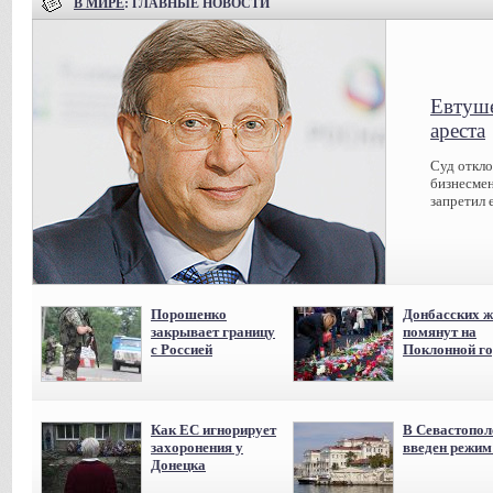
В МИРЕ
: ГЛАВНЫЕ НОВОСТИ
Евтуше
ареста
Суд откл
бизнесмен
запретил 
Порошенко
Донбасских ж
закрывает границу
помянут на
с Россией
Поклонной го
Как ЕС игнорирует
В Севастопол
захоронения у
введен режи
Донецка