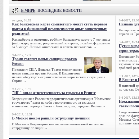
В МИРЕ
: ПОСЛЕДНИЕ НОВОСТИ
сегодня, 01:52
9-4-2017, 15:30
Как банковская карта семилетнего может стать первым
Названа да
шагом к финансовой независимости: опыт современных
Похороны сов
родителей
апреля на Тр
Как выбрать и оформить ребёнку банковскую карту с 7 лет: виды
9-4-2017, 15:14
junior-карт, лимиты, родительский контроль, онлайн-оформление
Путин выра
за 5 минут. Личный опыт семей и советы психологов...»
серии тера
9-4-2017, 17:30
Президент Р
Трамп готовит новые санкции против
египетскому 
России
взрывов, кот
арабской рес
Президент США Дональд Трамп может ввести
новые санкции против России. В Вашингтоне
9-4-2017, 13:45
начали обсуждать ограничительные меры в связи ситуацией в
В Египте в 
Сирии...»
В коптской ц
9-4-2017, 16:46
по случаю Ве
"ИГ" взяло ответственность за теракты в Египте
9-4-2017, 13:13
Запрещенная в России террористическая организация "Исламское
Неожиданны
государство" взяла на себя ответственность за взрывы в
столкновен
египетских городах Танта и Александрия, передает Reuters..»
Следственный
9-4-2017, 16:31
дело по факт
В Москве ножом ранили сотрудницу полиции
Москвы. Сотр
причину ката
В Москве в Петроверигском переулке неизвестный напали на
сотрудницу полиции..»