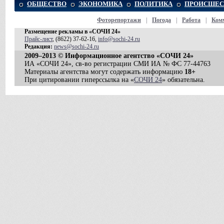
ОБЩЕСТВО
ЭКОНОМИКА
ПОЛИТИКА
ПРОИСШЕС
Фоторепортажи
|
Погода
|
Работа
|
Ком
Размещение рекламы в «СОЧИ 24»
Прайс-лист
, (8622) 37-62-16,
info@sochi-24.ru
Редакция:
news@sochi-24.ru
2009–2013 © Информационное агентство «СОЧИ 24»
ИА «СОЧИ 24», св-во регистрации СМИ ИА № ФС 77-44763
Материалы агентства могут содержать информацию
18+
При цитировании гиперссылка на «
СОЧИ 24
» обязательна.