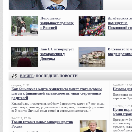
Порошенко
Донбасских ж
закрывает границу
помянут на
с Россией
Поклонной го
Как ЕС игнорирует
В Севастопол
захоронения у
введен режи
Донецка
В МИРЕ
: ПОСЛЕДНИЕ НОВОСТИ
сегодня, 01:52
9-4-2017, 15:30
Как банковская карта семилетнего может стать первым
Названа да
шагом к финансовой независимости: опыт современных
Похороны сов
родителей
апреля на Тр
Как выбрать и оформить ребёнку банковскую карту с 7 лет: виды
9-4-2017, 15:14
junior-карт, лимиты, родительский контроль, онлайн-оформление
Путин выра
за 5 минут. Личный опыт семей и советы психологов...»
серии тера
9-4-2017, 17:30
Президент Р
Трамп готовит новые санкции против
египетскому 
России
взрывов, кот
арабской рес