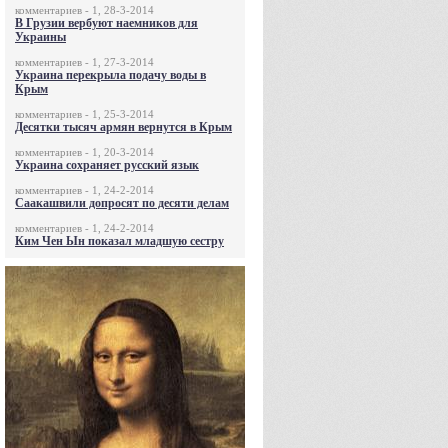
комментариев - 1, 28-3-2014
В Грузии вербуют наемников для
Украины
комментариев - 1, 27-3-2014
Украина перекрыла подачу воды в
Крым
комментариев - 1, 25-3-2014
Десятки тысяч армян вернутся в Крым
комментариев - 1, 20-3-2014
Украина сохраняет русский язык
комментариев - 1, 24-2-2014
Саакашвили допросят по десяти делам
комментариев - 1, 24-2-2014
Ким Чен Ын показал младшую сестру