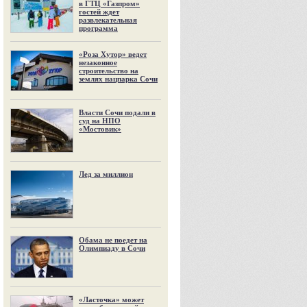
в ГТЦ «Газпром»
гостей ждет
развлекательная
программа
«Роза Хутор» ведет
незаконное
строительство на
землях нацпарка Сочи
Власти Сочи подали в
суд на НПО
«Мостовик»
Лед за миллион
Обама не поедет на
Олимпиаду в Сочи
«Ласточка» может