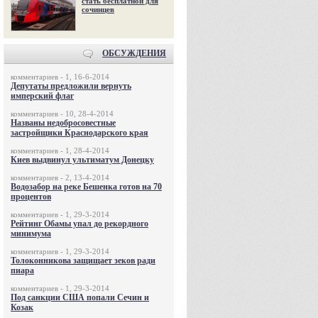
стать бесплатной для
сочинцев
ОБСУЖДЕНИЯ
комментариев - 1, 16-6-2014
Депутаты предложили вернуть
имперский флаг
комментариев - 10, 28-4-2014
Названы недобросовестные
застройщики Краснодарского края
комментариев - 1, 28-4-2014
Киев выдвинул ультиматум Донецку
комментариев - 2, 13-4-2014
Водозабор на реке Бешенка готов на 70
процентов
комментариев - 1, 29-3-2014
Рейтинг Обамы упал до рекордного
минимума
комментариев - 1, 29-3-2014
Толоконникова защищает зеков ради
пиара
комментариев - 1, 29-3-2014
Под санкции США попали Сечин и
Козак