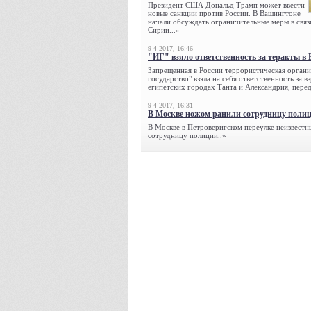
Президент США Дональд Трамп может ввести
новые санкции против России. В Вашингтоне
начали обсуждать ограничительные меры в связ
Сирии...»
9-4-2017, 16:46
"ИГ" взяло ответственность за теракты в 
Запрещенная в России террористическая органи
государство" взяла на себя ответственность за в
египетских городах Танта и Александрия, переда
9-4-2017, 16:31
В Москве ножом ранили сотрудницу поли
В Москве в Петроверигском переулке неизвестн
сотрудницу полиции..»