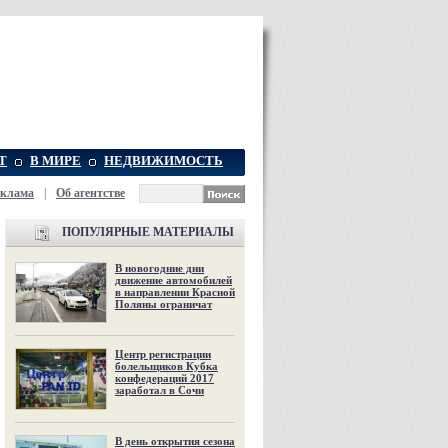
Т
В МИРЕ
НЕДВИЖИМОСТЬ
еклама
|
Об агентстве
ПОПУЛЯРНЫЕ МАТЕРИАЛЫ
В новогодние дни
движение автомобилей
в направлении Красной
Поляны ограничат
Центр регистрации
болельщиков Кубка
конфедераций 2017
заработал в Сочи
В день открытия сезона