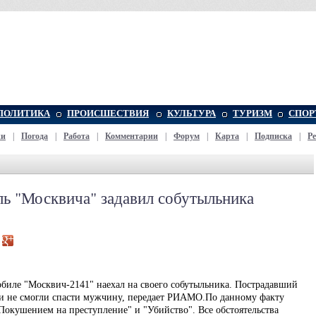
ПОЛИТИКА
ПРОИСШЕСТВИЯ
КУЛЬТУРА
ТУРИЗМ
СПОР
жи
|
Погода
|
Работа
|
Комментарии
|
Форум
|
Карта
|
Подписка
|
Р
ь "Москвича" задавил собутыльника
биле "Москвич-2141" наехал на своего собутыльника. Пострадавший
ки не смогли спасти мужчину, передает РИАМО.По данному факту
"Покушением на преступление" и "Убийство". Все обстоятельства