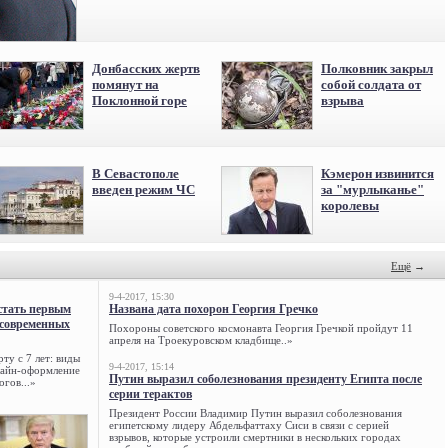
Донбасских жертв
Полковник закрыл
помянут на
собой солдата от
Поклонной горе
взрыва
В Севастополе
Кэмерон извинится
введен режим ЧС
за "мурлыканье"
королевы
Ещё
→
9-4-2017, 15:30
стать первым
Названа дата похорон Георгия Гречко
 современных
Похороны советского космонавта Георгия Гречкой пройдут 11
апреля на Троекуровском кладбище..»
ту с 7 лет: виды
9-4-2017, 15:14
нлайн-оформление
Путин выразил соболезнования президенту Египта после
огов...»
серии терактов
Президент России Владимир Путин выразил соболезнования
египетскому лидеру Абдельфаттаху Сиси в связи с серией
взрывов, которые устроили смертники в нескольких городах