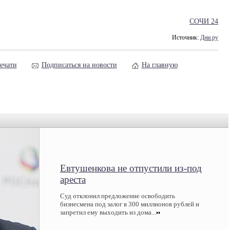
СОЧИ 24
Источник:
Дни.ру
ечати
Подписаться на новости
На главную
Евтушенкова не отпустили из-под
ареста
Суд отклонил предложение освободить
бизнесмена под залог в 300 миллионов рублей и
запретил ему выходить из дома...