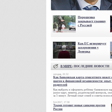
Порошенко
закрывает границу
с Россией
Как ЕС игнорирует
захоронения у
Донецка
В МИРЕ
: ПОСЛЕДНИЕ НОВОСТИ
сегодня, 01:52
Как банковская карта семилетнего может 
шагом к финансовой независимости: опыт
родителей
Как выбрать и оформить ребёнку банковскую кар
junior-карт, лимиты, родительский контроль, о
за 5 минут. Личный опыт семей и советы психол
9-4-2017, 17:30
Трамп готовит новые санкции против
России