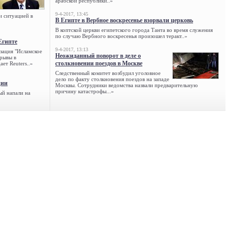
арабской республики..»
9-4-2017, 13:45
и ситуацией в
В Египте в Вербное воскресенье взорвали церковь
В коптской церкви египетского города Танта во время служения
по случаю Вербного воскресенья произошел теракт..»
Египте
9-4-2017, 13:13
зация "Исламское
Неожиданный поворот в деле о
зрывы в
столкновении поездов в Москве
ет Reuters..»
Следственный комитет возбудил уголовное
дело по факту столкновения поездов на западе
ции
Москвы. Сотрудники ведомства назвали предварительную
причину катастрофы...»
ый напали на